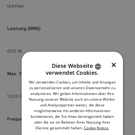
Urethan
Leistung (RMS)
600 W
×
Diese Webseite
verwendet Cookies.
Max. Tiefe
ENGLISH
Wir verwenden Cookies, um Inhalte und Anzeigen
FRENCH
zu personalisieren und unseren Datenverkehr zu
analysieren. Wir geben Informationen über Ihre
DANISH
1.200 Fuß (L) / 700 Fuß(H)
Nutzung unserer Website auch an unsere Werbe-
und Analysepartner weiter, die diese
ITALIAN
möglicherweise mit anderen Informationen
SWEDISH
kombinieren, die Sie ihnen bereitgestellt haben
Frequenz
oder die sie im Rahmen Ihrer Nutzung ihrer
GERMAN
Dienste gesammelt haben.
Cookie Notice.