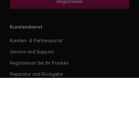
Kundendienst
Kunden- & Partnerportal
Service und Support
Registrieren Sie Ihr Produkt
Reparatur und Rückgabe
Lieferkette
Produktrückruf
Verkaufsbedingungen und Konditionen
Über Raymarine