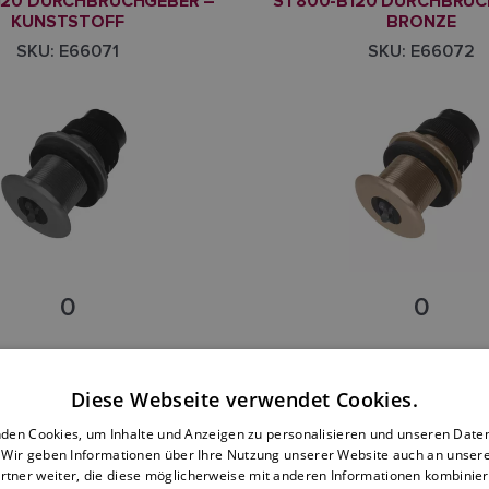
120 DURCHBRUCHGEBER –
ST800-B120 DURCHBRUC
KUNSTSTOFF
BRONZE
SKU: E66071
SKU: E66072
0
0
Diese Webseite verwendet Cookies.
ff
Bronze
den Cookies, um Inhalte und Anzeigen zu personalisieren und unseren Date
erial: Fiberglas / Stahl
Rumpfmaterial: Fiberglas /
. Wir geben Informationen über Ihre Nutzung unserer Website auch an unser
rtner weiter, die diese möglicherweise mit anderen Informationen kombiniere