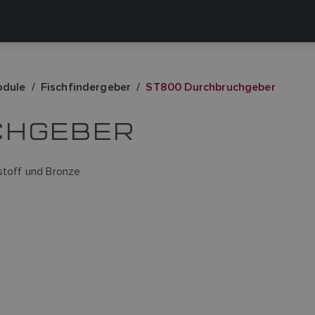
odule
Fischfindergeber
ST800 Durchbruchgeber
CHGEBER
toff und Bronze