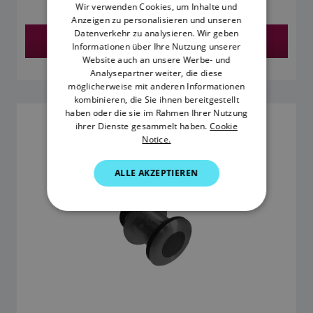
Wir verwenden Cookies, um Inhalte und
Anzeigen zu personalisieren und unseren
DANISH
Datenverkehr zu analysieren. Wir geben
Händler finden
ITALIAN
Informationen über Ihre Nutzung unserer
Website auch an unsere Werbe- und
SWEDISH
Analysepartner weiter, die diese
möglicherweise mit anderen Informationen
GERMAN
kombinieren, die Sie ihnen bereitgestellt
haben oder die sie im Rahmen Ihrer Nutzung
DUTCH
DT800 12° SMART-GEBER FÜR TIEFE UND
ihrer Dienste gesammelt haben.
Cookie
TEMPERATUR
Notice.
SPANISH
SKU: A22165
NORWEGIAN
ALLE AKZEPTIEREN
FINNISH