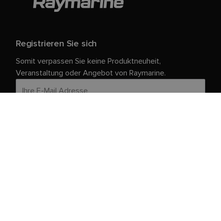
Registrieren Sie sich
Somit verpassen Sie keine Produktneuheit,
Veranstaltung oder Angebot von Raymarine.
Ihre persönlichen Daten sind bei uns sicher. Weitere
Informationen und Details zur Abmeldung finden Sie in
unserer
.
Datenschutzrichtlinie
Kundendienst