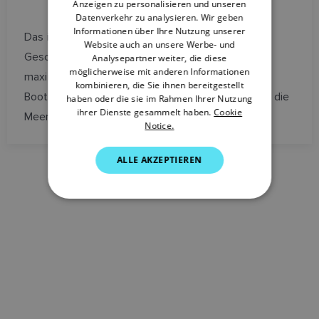
Anzeigen zu personalisieren und unseren
DANISH
Datenverkehr zu analysieren. Wir geben
ITALIAN
Informationen über Ihre Nutzung unserer
Das i40 Speed ist ein kompaktes
Website auch an unsere Werbe- und
SWEDISH
Geschwindigkeitsmessgerät, das die aktuelle,
Analysepartner weiter, die diese
möglicherweise mit anderen Informationen
maximale und durchschnittliche
GERMAN
kombinieren, die Sie ihnen bereitgestellt
Bootsgeschwindigkeit, die Fahrtenbuchdaten und die
haben oder die sie im Rahmen Ihrer Nutzung
DUTCH
ihrer Dienste gesammelt haben.
Cookie
Meerestemperatur anzeigt.
Notice.
SPANISH
NORWEGIAN
ALLE AKZEPTIEREN
FINNISH