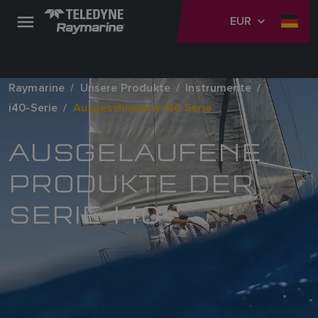
EUR
Raymarine
Unsere Produkte
Instrumente
i40-Serie
Ausgeschiedene i40 Serie
AUSGELAUFENE
PRODUKTE DER
SERIE I40