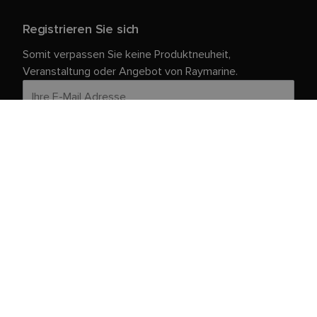
Registrieren Sie sich
Somit verpassen Sie keine Produktneuheit,
Veranstaltung oder Angebot von Raymarine.
Ihre persönlichen Daten sind bei uns sicher. Weitere
Informationen und Details zur Abmeldung finden Sie in
unserer
.
Datenschutzrichtlinie
Kundendienst
Kunden- & Partnerportal