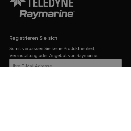
Registrieren Sie sich
Somit verpassen Sie keine Produktneuheit,
Veranstaltung oder Angebot von Raymarine.
Ihre persönlichen Daten sind bei uns sicher. Weitere
Informationen und Details zur Abmeldung finden Sie in
unserer
.
Datenschutzrichtlinie