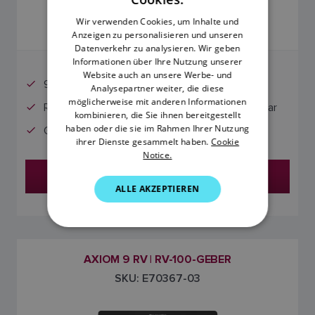
0
FRENCH
Wir verwenden Cookies, um Inhalte und
Anzeigen zu personalisieren und unseren
DANISH
Datenverkehr zu analysieren. Wir geben
ITALIAN
Informationen über Ihre Nutzung unserer
Website auch an unsere Werbe- und
9-Zoll-Display
SWEDISH
Analysepartner weiter, die diese
möglicherweise mit anderen Informationen
RealVision 3D und integriertes 600-Watt-Sonar
GERMAN
kombinieren, die Sie ihnen bereitgestellt
haben oder die sie im Rahmen Ihrer Nutzung
Geber nicht enthalten
DUTCH
ihrer Dienste gesammelt haben.
Cookie
Notice.
SPANISH
Händler finden
NORWEGIAN
ALLE AKZEPTIEREN
FINNISH
AXIOM 9 RV | RV-100-GEBER
SKU: E70367-03