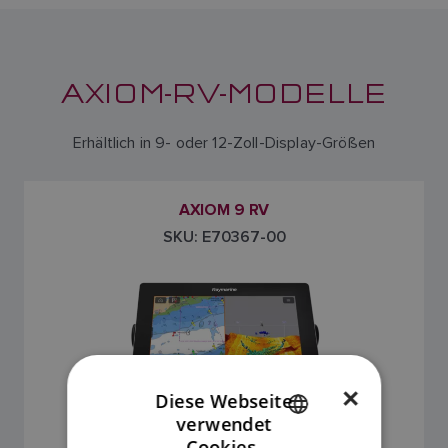
AXIOM-RV-MODELLE
Erhältlich in 9- oder 12-Zoll-Display-Größen
AXIOM 9 RV
SKU: E70367-00
×
Diese Webseite
verwendet
ENGLISH
Cookies.