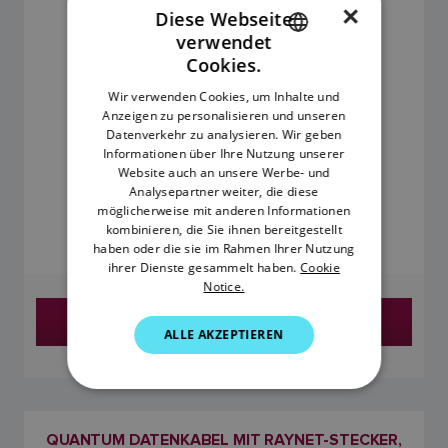
×
Diese Webseite
verwendet
ENGLISH
Cookies.
FRENCH
Wir verwenden Cookies, um Inhalte und
Anzeigen zu personalisieren und unseren
DANISH
Datenverkehr zu analysieren. Wir geben
ITALIAN
Informationen über Ihre Nutzung unserer
Website auch an unsere Werbe- und
SWEDISH
Analysepartner weiter, die diese
249,90 €
möglicherweise mit anderen Informationen
GERMAN
kombinieren, die Sie ihnen bereitgestellt
haben oder die sie im Rahmen Ihrer Nutzung
UVP inkl. MwSt.
DUTCH
ihrer Dienste gesammelt haben.
Cookie
Notice.
SPANISH
Händler finden
NORWEGIAN
ALLE AKZEPTIEREN
FINNISH
QUANTUM DATENKABEL MIT RAYNET-STECKER,