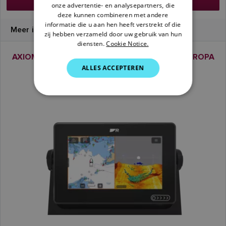
onze advertentie- en analysepartners, die
SWEDISH
deze kunnen combineren met andere
informatie die u aan hen heeft verstrekt of die
Meer informatie
GERMAN
zij hebben verzameld door uw gebruik van hun
diensten.
Cookie Notice.
DUTCH
AXIOM+ 7 RV | LIGHTHOUSE-KAARTEN WEST-EUROPA
SPANISH
ALLES ACCEPTEREN
SKU: E70635-00-WEU
NORWEGIAN
FINNISH