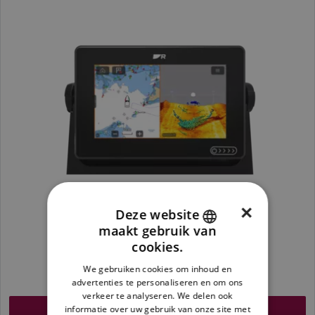
×
Deze website
maakt gebruik van
ENGLISH
cookies.
1.324,95 €
FRENCH
We gebruiken cookies om inhoud en
Prijzen zijn inclusief btw.
advertenties te personaliseren en om ons
DANISH
verkeer te analyseren. We delen ook
ITALIAN
informatie over uw gebruik van onze site met
Vind een dealer