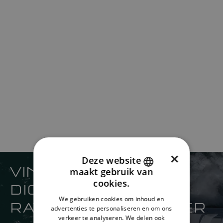
×
Deze website
VIND UW
maakt gebruik van
ENGLISH
cookies.
DICHTSTBIJZIJNDE
FRENCH
We gebruiken cookies om inhoud en
RAYMARINE-VERKOPER
advertenties te personaliseren en om ons
DANISH
verkeer te analyseren. We delen ook