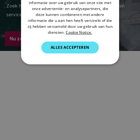
ITALIAN
informatie over uw gebruik van onze site met
Zoek hier in het wereldwijde netwerk van verkoop- en
onze advertentie- en analysepartners, die
SWEDISH
servicedealers van Raymarine
deze kunnen combineren met andere
informatie die u aan hen heeft verstrekt of die
GERMAN
zij hebben verzameld door uw gebruik van hun
diensten.
Cookie Notice.
DUTCH
Nu zoeken
SPANISH
ALLES ACCEPTEREN
NORWEGIAN
FINNISH