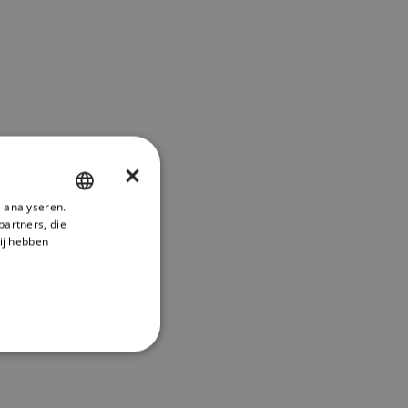
×
 analyseren.
ENGLISH
partners, die
FRENCH
ij hebben
DANISH
ITALIAN
SWEDISH
GERMAN
DUTCH