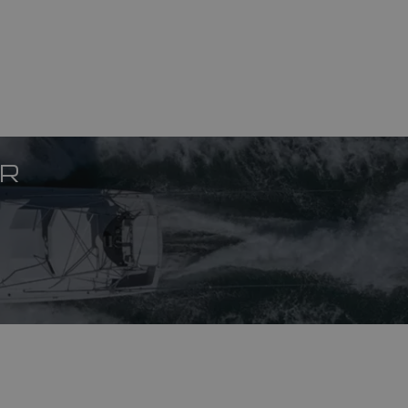
SPANISH
NORWEGIAN
FINNISH
ER