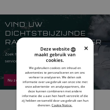
VIND UW
DICHTSTBIJZIJNDE
RAYMARINE-VERKOPER
×
Deze website
maakt gebruik van
Zoek hier in het wereldwijde netwerk van verkoop- en
ENGLISH
cookies.
servicedealers van Raymarine
FRENCH
We gebruiken cookies om inhoud en
advertenties te personaliseren en om ons
DANISH
verkeer te analyseren. We delen ook
Nu zoeken
ITALIAN
informatie over uw gebruik van onze site met
onze advertentie- en analysepartners, die
SWEDISH
deze kunnen combineren met andere
informatie die u aan hen heeft verstrekt of die
GERMAN
zij hebben verzameld door uw gebruik van hun
diensten.
Cookie Notice.
DUTCH