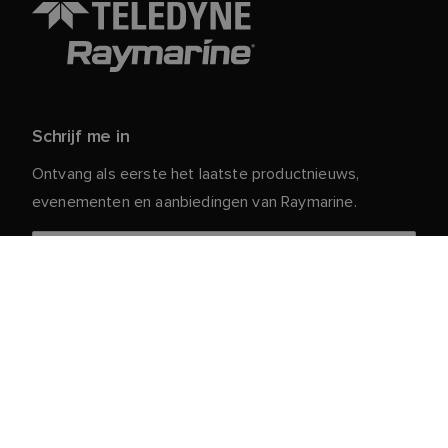
Schrijf me in
Ontvang als eerste het laatste productnieuws,
evenementen en aanbiedingen van Raymarine.
Je persoonlijke gegevens zijn veilig bij ons. Lees ons
voor meer informatie en details over
Privacybeleid
het afmelden.