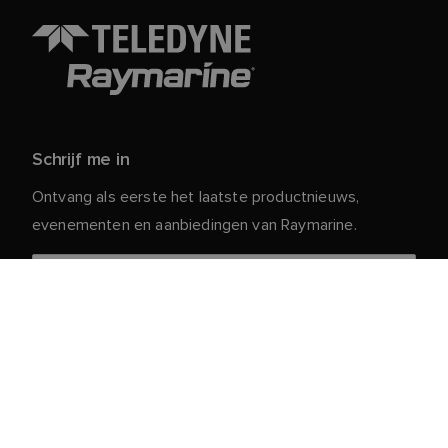
Schrijf me in
Ontvang als eerste het laatste productnieuws,
evenementen en aanbiedingen van Raymarine.
Je persoonlijke gegevens zijn veilig bij ons. Lees ons
voor meer informatie en details over
Privacybeleid
het afmelden.