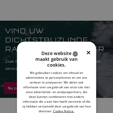
VIND UW
DICHTSTBIJZIJNDE
RAYMARINE-VERKOPER
×
Deze website
maakt gebruik van
ENGLISH
Zoek hier in het wereldwijde netwerk van verkoop- en
cookies.
servicedealers van Raymarine
FRENCH
We gebruiken cookies om inhoud en
advertenties te personaliseren en om ons
DANISH
verkeer te analyseren. We delen ook
ITALIAN
informatie over uw gebruik van onze site met
Nu zoeken
onze advertentie- en analysepartners, die
SWEDISH
deze kunnen combineren met andere
informatie die u aan hen heeft verstrekt of die
GERMAN
zij hebben verzameld door uw gebruik van hun
diensten.
Cookie Notice.
DUTCH