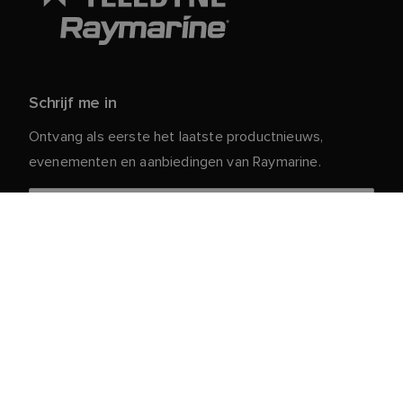
Schrijf me in
Ontvang als eerste het laatste productnieuws,
evenementen en aanbiedingen van Raymarine.
Je persoonlijke gegevens zijn veilig bij ons. Lees ons
voor meer informatie en details over
Privacybeleid
het afmelden.