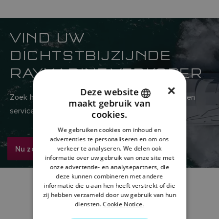
VIND UW
DICHTSTBIJZIJNDE
RAYMARINE-VERKOPER
×
Deze website
Zoek hier in het wereldwijde netwerk van verkoop- en
maakt gebruik van
ENGLISH
servicedealers van Raymarine
cookies.
FRENCH
We gebruiken cookies om inhoud en
advertenties te personaliseren en om ons
DANISH
Nu zoeken
verkeer te analyseren. We delen ook
ITALIAN
informatie over uw gebruik van onze site met
onze advertentie- en analysepartners, die
SWEDISH
deze kunnen combineren met andere
informatie die u aan hen heeft verstrekt of die
GERMAN
zij hebben verzameld door uw gebruik van hun
diensten.
Cookie Notice.
DUTCH