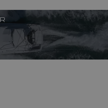
FINNISH
ER