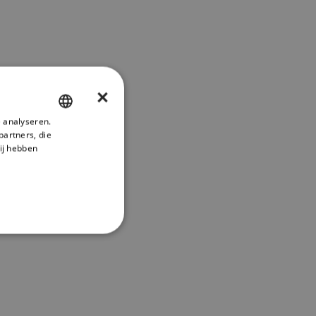
×
 analyseren.
ENGLISH
partners, die
FRENCH
ij hebben
DANISH
ITALIAN
SWEDISH
GERMAN
DUTCH
SPANISH
NORWEGIAN