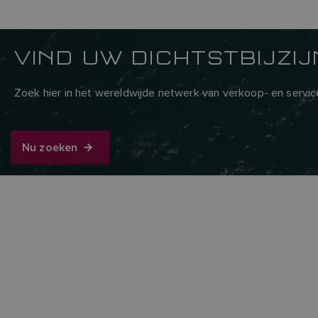
VIND UW DICHTSTBIJZI
Zoek hier in het wereldwijde netwerk van verkoop- en servi
Nu zoeken