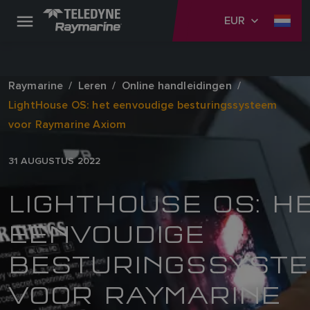
EUR
Raymarine
Leren
Online handleidingen
LightHouse OS: het eenvoudige besturingssysteem
voor Raymarine Axiom
31 AUGUSTUS 2022
LIGHTHOUSE OS: H
EENVOUDIGE
BESTURINGSSYST
VOOR RAYMARINE