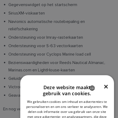
Gegevenswidget op het startscherm
SiriusXM-viskaarten
Navionics automatische routebepaling en
reliëfschakering
Ondersteuning voor Imray-rasterkaarten
Ondersteuning voor S-63 vectorkaarten
Ondersteuning voor Cyclops Marine load cell
Bezienswaardigheden voor Reeds Nautical Almanac,
Marinas.com en LightHouse-kaarten
Geluidsbediening in de zijbalk voor Marine Stereo's
×
Deze website maakt
Victron accubeheersysteem
gebruik van cookies.
Geavanceerde hulpmiddelen voor zeilen
ENGLISH
We gebruiken cookies om inhoud en advertenties te
FRENCH
personaliseren en om ons verkeer te analyseren. We
En nog veel meer!
delen ook informatie over uw gebruik van onze site
DANISH
met onze advertentie- en analysepartners, die deze