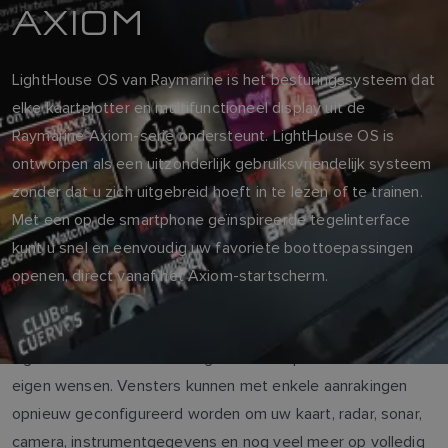
AXIOM
LightHouse OS van Raymarine is het besturingssysteem dat
elke kaartplotter en multifunctioneel display uit de
Raymarine Axiom-serie ondersteunt. LightHouse OS is
ontworpen als een uitzonderlijk gebruiksvriendelijk systeem
zonder dat u zich uitgebreid hoeft in te lezen of te trainen.
Met een op de smartphone geïnspireerde tegelinterface
kunt u snel en eenvoudig uw favoriete boottoepassingen
openen, direct vanaf het Axiom-startscherm.
LightHouse OS is ook zeer goed aan te passen aan uw
eigen wensen. Vensters kunnen met enkele aanrakingen
opnieuw geconfigureerd worden om uw kaart, radar, sonar,
camera, instrumentgegevens en nog veel meer op volledig