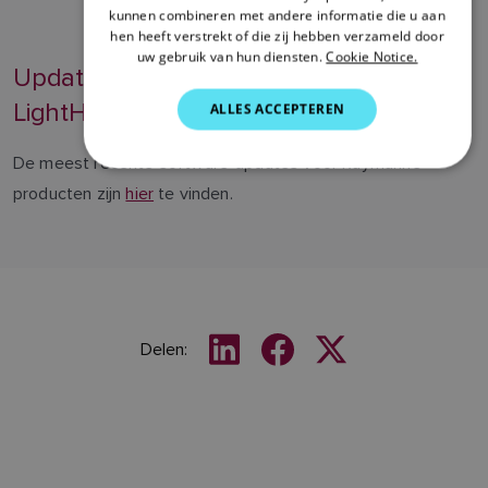
kunnen combineren met andere informatie die u aan
ITALIAN
hen heeft verstrekt of die zij hebben verzameld door
SWEDISH
uw gebruik van hun diensten.
Cookie Notice.
Update naar de nieuwste versie van
GERMAN
LightHouse OS
ALLES ACCEPTEREN
DUTCH
De meest recente software-updates voor Raymarine-
SPANISH
producten zijn
hier
te vinden.
NORWEGIAN
FINNISH
Delen: