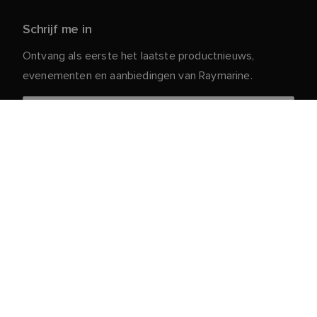
Schrijf me in
Ontvang als eerste het laatste productnieuws,
evenementen en aanbiedingen van Raymarine.
Je persoonlijke gegevens zijn veilig bij ons. Lees ons
voor meer informatie en details over
Privacybeleid
het afmelden.
Klantenservice