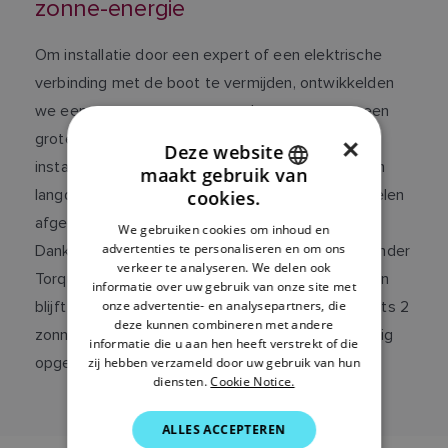
zonne-energie
Om installatie door een expert of een elektrische
verbinding met de boot te vermijden, ontwikkelden
we een ontwerp met extreem laag vermogen, een
grote zonnecel, grote batterijen en eenvoudig te
×
Deze website
installeren klemmen. Voor een onderhoudsvrije en
maakt gebruik van
ENGLISH
langdurige werking zijn alle elektronische onderdelen
cookies.
FRENCH
afgedicht en voorzien van een conformal coating.
We gebruiken cookies om inhoud en
advertenties te personaliseren en om ons
Dankzij deze verbeteringen kan de Automatic Fender
DANISH
verkeer te analyseren. We delen ook
Torque 's winters overdekt worden opgeslagen en
ITALIAN
informatie over uw gebruik van onze site met
onze advertentie- en analysepartners, die
blijft hij stroom leveren tot de zomer. Er zijn slechts 2
SWEDISH
deze kunnen combineren met andere
zonnige dagen per jaar nodig om de accu's volledig
informatie die u aan hen heeft verstrekt of die
GERMAN
opgeladen te houden.
zij hebben verzameld door uw gebruik van hun
diensten.
Cookie Notice.
DUTCH
SPANISH
ALLES ACCEPTEREN