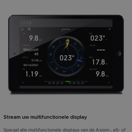
Stream uw multifunctionele display
Spiegel alle multifunctionele displays van de Axiom-, eS- of