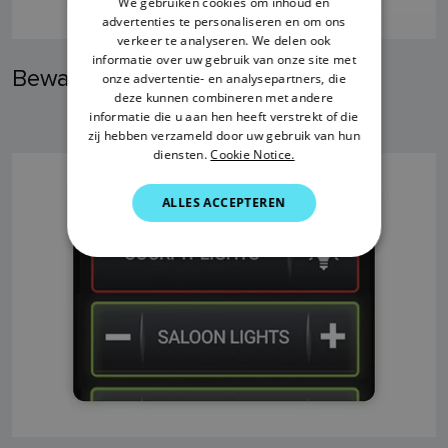
We gebruiken cookies om inhoud en
advertenties te personaliseren en om ons
DANISH
verkeer te analyseren. We delen ook
ITALIAN
informatie over uw gebruik van onze site met
Bewaking op afstand
onze advertentie- en analysepartners, die
SWEDISH
deze kunnen combineren met andere
informatie die u aan hen heeft verstrekt of die
GERMAN
zij hebben verzameld door uw gebruik van hun
diensten.
Cookie Notice.
DUTCH
SPANISH
ALLES ACCEPTEREN
NORWEGIAN
FINNISH