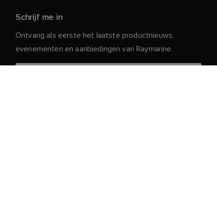
Schrijf me in
Ontvang als eerste het laatste productnieuws,
evenementen en aanbiedingen van Raymarine.
Je persoonlijke gegevens zijn veilig bij ons. Lees ons
voor meer informatie en details over
Privacybeleid
het afmelden.
Klantenservice
Klant- & Partnerportaal