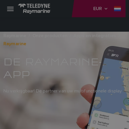
EUR
Raymarine
Onze producten
Apps en integraties
Raymarine
DE RAYMARINE-
APP
Nu verkrijgbaar! De partner van uw multifunctionele display