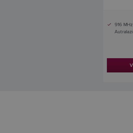
Pr
916 MHz-
Autralazi
V