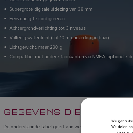
Supergrote digitale uitlezing van 38 mm
Eenvoudig te configureren
Achtergrondverlichting tot 3 niveaus
Volledig waterdicht (tot 10 m onderdompelbaar)
Lichtgewicht, maar 230 g
Compatibel met andere fabrikanten via NMEA, optionele dra
GEGEVENS DIE DE DRAA
We gebruike
De onderstaande tabel geeft aan welke gegevens kunnen wo
We delen ook
deze kun