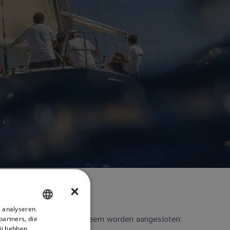
×
 analyseren.
ENGLISH
voerkanalen op het systeem worden aangesloten:
partners, die
FRENCH
ij hebben