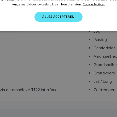
verzameld door uw gebruik van hun diensten.
Cookie Notice.
Kruiskoers
ALLES ACCEPTEREN
Bootsnelhei
Log
Reislog
Gemiddelde 
Max. snelhei
Grondsnelhe
Grondkoers
Lat / Long
ia de draadloze T122 interface
Zeetempera