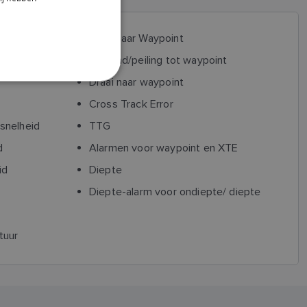
DANISH
VMG naar Waypoint
ITALIAN
d
Afstand/peiling tot waypoint
SWEDISH
Draai naar waypoint
GERMAN
Cross Track Error
DUTCH
snelheid
TTG
SPANISH
d
Alarmen voor waypoint en XTE
NORWEGIAN
id
Diepte
FINNISH
Diepte-alarm voor ondiepte/ diepte
tuur