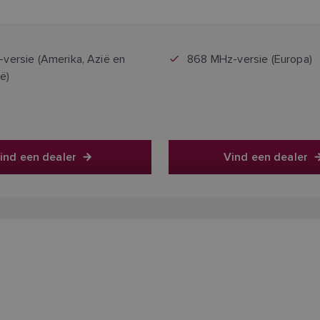
ijzen zijn inclusief btw.
Prijzen zijn inclusief b
versie (Amerika, Azië en
868 MHz-versie (Europa)
ë)
ind een dealer
Vind een dealer