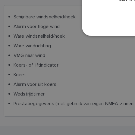
Schijnbare windsnelheid/hoek
Alarm voor hoge wind
Ware windsnelheid/hoek
Ware windrichting
VMG naar wind
Koers- of liftindicator
Koers
Alarm voor uit koers
Wedstrijdtimer
Prestatiegegevens (met gebruik van eigen NMEA-zinnen v