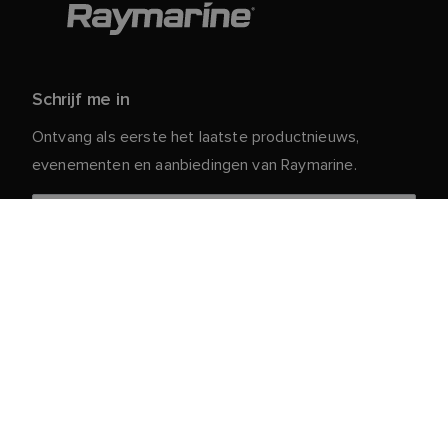
Schrijf me in
Ontvang als eerste het laatste productnieuws,
evenementen en aanbiedingen van Raymarine.
Je persoonlijke gegevens zijn veilig bij ons. Lees ons
voor meer informatie en details over
Privacybeleid
het afmelden.