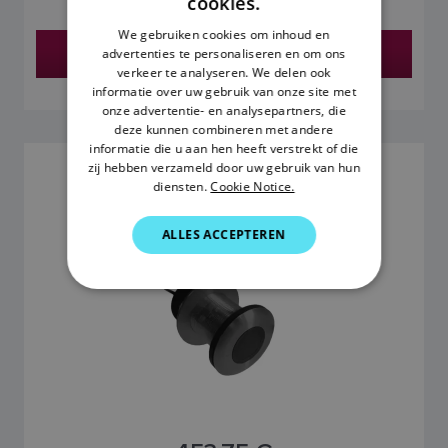
cookies.
FRENCH
We gebruiken cookies om inhoud en
Vind een dealer
advertenties te personaliseren en om ons
DANISH
verkeer te analyseren. We delen ook
ITALIAN
informatie over uw gebruik van onze site met
onze advertentie- en analysepartners, die
SWEDISH
deze kunnen combineren met andere
informatie die u aan hen heeft verstrekt of die
GERMAN
zij hebben verzameld door uw gebruik van hun
DT800 0° SLIMME
diensten.
Cookie Notice.
DIEPTE-/TEMPERATUURTRANSDUCER
DUTCH
SKU: A22165
SPANISH
ALLES ACCEPTEREN
NORWEGIAN
FINNISH