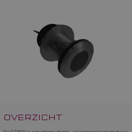
OVERZICHT
De DT800 is een slimme diepte- en temperatuurtransducer