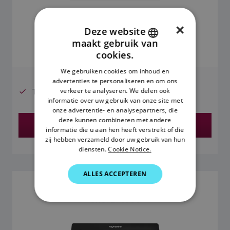
×
901,45 €
Deze website
maakt gebruik van
ENGLISH
cookies.
Prijzen zijn inclusief btw.
FRENCH
We gebruiken cookies om inhoud en
advertenties te personaliseren en om ons
DANISH
verkeer te analyseren. We delen ook
Transducer niet inbegrepen
ITALIAN
informatie over uw gebruik van onze site met
onze advertentie- en analysepartners, die
SWEDISH
deze kunnen combineren met andere
Vind een dealer
informatie die u aan hen heeft verstrekt of die
GERMAN
zij hebben verzameld door uw gebruik van hun
diensten.
Cookie Notice.
DUTCH
SPANISH
ALLES ACCEPTEREN
AXIOM 9
NORWEGIAN
SKU: E70366
FINNISH