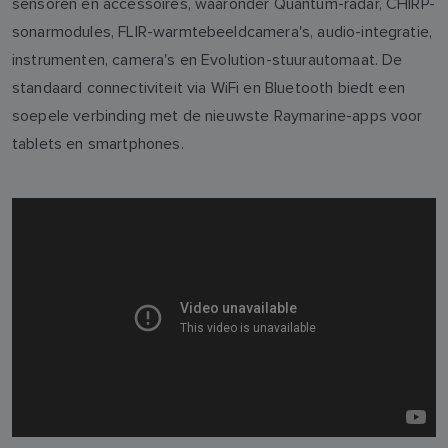
sensoren en accessoires, waaronder Quantum-radar, CHIRP-
sonarmodules, FLIR-warmtebeeldcamera's, audio-integratie,
instrumenten, camera's en Evolution-stuurautomaat. De
standaard connectiviteit via WiFi en Bluetooth biedt een
soepele verbinding met de nieuwste Raymarine-apps voor
tablets en smartphones.