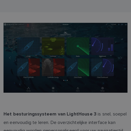
is snel, soepel
Het besturingssysteem van LightHouse 3
en eenvoudig te leren. De overzichtelijke interface kan
eenvoudig worden gepersonaliseerd voor uw navigatiestijl.