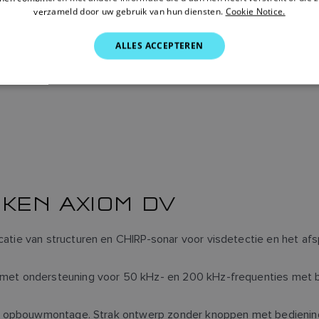
verzameld door uw gebruik van hun diensten.
Cookie Notice.
ALLES ACCEPTEREN
KEN AXIOM DV
icatie van structuren en CHIRP-sonar voor visdetectie en het a
 met ondersteuning voor 50 kHz- en 200 kHz-frequenties met b
 of opbouwmontage. Strak ontwerp zonder knoppen met bedieni