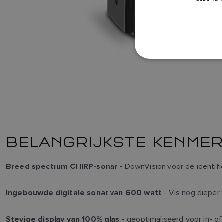
BELANGRIJKSTE KENMER
- DownVision voor de identif
Breed spectrum CHIRP-sonar
- Vis nog dieper
Ingebouwde digitale sonar van 600 watt
- geoptimaliseerd voor in-
Stevige display van 100% glas