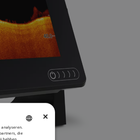
×
 analyseren.
ENGLISH
partners, die
FRENCH
ij hebben