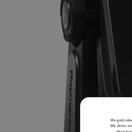
We gebruike
We delen ook
deze kun