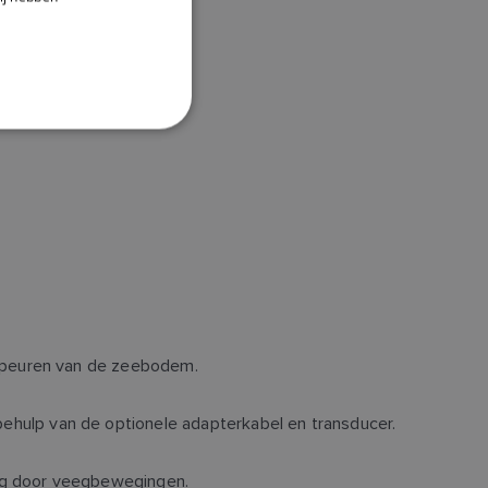
DANISH
ITALIAN
SWEDISH
GERMAN
DUTCH
SPANISH
NORWEGIAN
FINNISH
fspeuren van de zeebodem.
ehulp van de optionele adapterkabel en transducer.
ng door veegbewegingen.