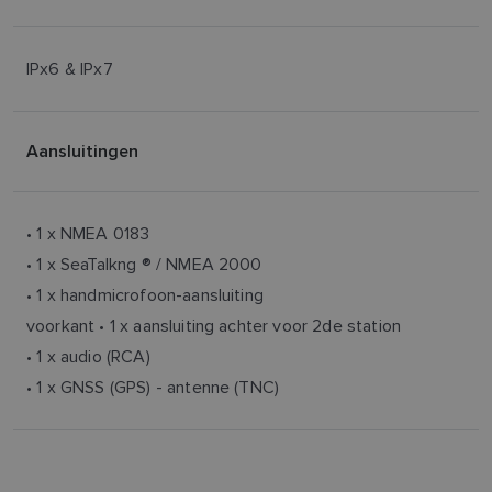
IPx6 & IPx7
Aansluitingen
• 1 x NMEA 0183
• 1 x SeaTalkng ® / NMEA 2000
• 1 x handmicrofoon-aansluiting
voorkant • 1 x aansluiting achter voor 2de station
• 1 x audio (RCA)
• 1 x GNSS (GPS) - antenne (TNC)