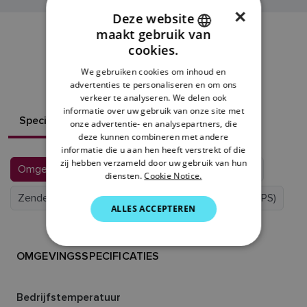
×
Deze website
maakt gebruik van
ENGLISH
cookies.
RAY63 BRONNEN
FRENCH
We gebruiken cookies om inhoud en
advertenties te personaliseren en om ons
DANISH
verkeer te analyseren. We delen ook
ITALIAN
informatie over uw gebruik van onze site met
Specificaties
Wat zit er in de doos?
onze advertentie- en analysepartners, die
SWEDISH
deze kunnen combineren met andere
informatie die u aan hen heeft verstrekt of die
GERMAN
zij hebben verzameld door uw gebruik van hun
Omgevingsspecificaties
Voedingsspecificaties
diensten.
Cookie Notice.
DUTCH
Zender
Ontvanger
Luidsprekers
GNSS (GPS)
SPANISH
ALLES ACCEPTEREN
NORWEGIAN
FINNISH
OMGEVINGSSPECIFICATIES
Bedrijfstemperatuur