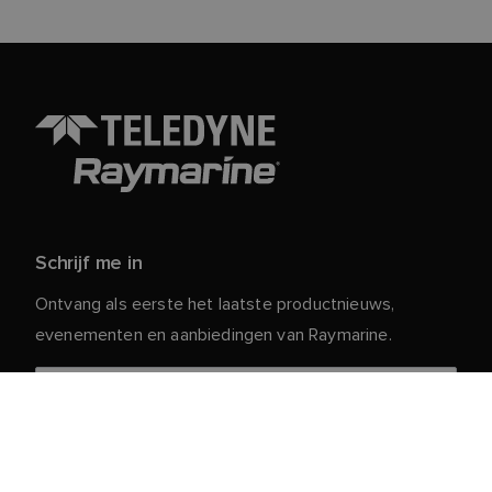
Schrijf me in
Ontvang als eerste het laatste productnieuws,
evenementen en aanbiedingen van Raymarine.
Je persoonlijke gegevens zijn veilig bij ons. Lees ons
voor meer informatie en details over
Privacybeleid