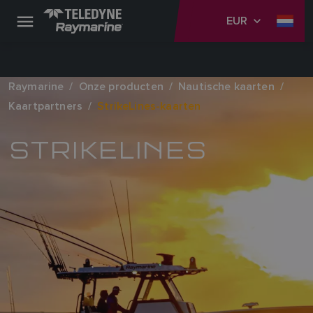
EUR
Raymarine
Onze producten
Nautische kaarten
Kaartpartners
StrikeLines-kaarten
STRIKELINES