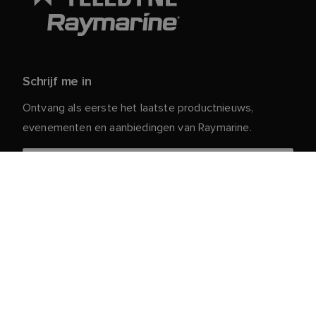
Schrijf me in
Ontvang als eerste het laatste productnieuws,
evenementen en aanbiedingen van Raymarine.
Je persoonlijke gegevens zijn veilig bij ons. Lees ons
voor meer informatie en details over
Privacybeleid
het afmelden.