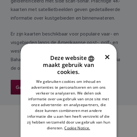
geïdentificeerd met side scan-sonar. Prachtige 4K-
kaarten met satellietbeelden geven gedetailleerde
informatie over kustgebieden en binnenwateren.
Er zijn kaarten beschikbaar voor populaire vaar- en
visgebieden langs de Amerikaanse oost-, golf- en
westkust, de Hawaï-eilanden en de westelijke
×
Deze website
Bahama's. Meer informatie en alle opties vindt u via
maakt gebruik van
ENGLISH
de onderstaande link.
cookies.
FRENCH
We gebruiken cookies om inhoud en
Ga naar StrikeLines
advertenties te personaliseren en om ons
DANISH
verkeer te analyseren. We delen ook
ITALIAN
informatie over uw gebruik van onze site met
onze advertentie- en analysepartners, die
SWEDISH
deze kunnen combineren met andere
informatie die u aan hen heeft verstrekt of die
GERMAN
zij hebben verzameld door uw gebruik van hun
diensten.
Cookie Notice.
DUTCH