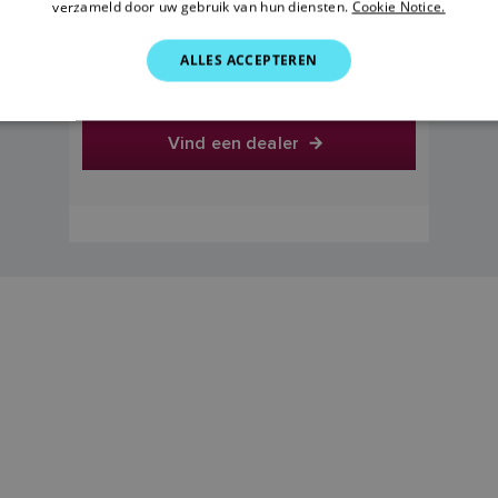
30,25 €
verzameld door uw gebruik van hun diensten.
Cookie Notice.
ALLES ACCEPTEREN
Prijzen zijn inclusief btw.
Vind een dealer