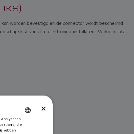
UKS)
er kan worden bevestigd en de connector wordt beschermd
edschapskist van elke elektronica-installateur. Verkocht als
×
 analyseren.
ENGLISH
partners, die
FRENCH
ij hebben