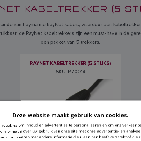
NET KABELTREKKER (5 ST
iteinde van Raymarine RayNet kabels, waardoor een kabeltrekk
bruikbaar: de RayNet kabeltrekkers zijn een must-have in de gere
een pakket van 5 trekkers.
RAYNET KABELTREKKER (5 STUKS)
SKU: R70014
Deze website maakt gebruik van cookies.
n cookies om inhoud en advertenties te personaliseren en om ons verkeer te
 informatie over uw gebruik van onze site met onze advertentie- en analyse
nen combineren met andere informatie die u aan hen heeft verstrekt of die z