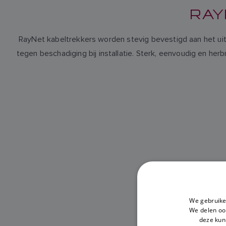
RAY
RayNet kabeltrekkers worden stevig bevestigd aan het u
tegen beschadiging bij installatie. Sterk, eenvoudig en her
We gebruike
We delen ook
deze kun