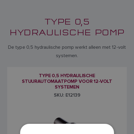
TYPE 0,5
HYDRAULISCHE POMP
De type 0,5 hydraulische pomp werkt alleen met 12-volt
systemen.
TYPE 0,5 HYDRAULISCHE
STUURAUTOMAATPOMP VOOR 12-VOLT
SYSTEMEN
SKU: E12139