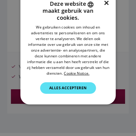
×
Deze website
maakt gebruik van
ENGLISH
cookies.
FRENCH
We gebruiken cookies om inhoud en
986,15 €
advertenties te personaliseren en om ons
DANISH
verkeer te analyseren. We delen ook
ITALIAN
Prijzen zijn inclusief btw.
informatie over uw gebruik van onze site met
onze advertentie- en analysepartners, die
SWEDISH
deze kunnen combineren met andere
informatie die u aan hen heeft verstrekt of die
GERMAN
Voor 12-volt DC-systemen
zij hebben verzameld door uw gebruik van hun
diensten.
Cookie Notice.
DUTCH
Werkt met ACU-100
SPANISH
ALLES ACCEPTEREN
Vind een dealer
NORWEGIAN
FINNISH