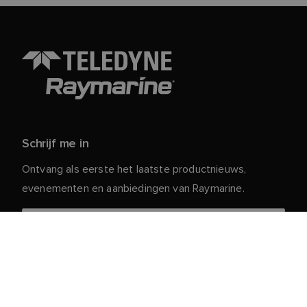
Schrijf me in
Ontvang als eerste het laatste productnieuws,
evenementen en aanbiedingen van Raymarine.
Je persoonlijke gegevens zijn veilig bij ons. Lees ons
voor meer informatie en details over
Privacybeleid
het afmelden.