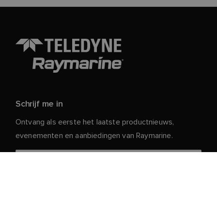
Schrijf me in
Ontvang als eerste het laatste productnieuws,
evenementen en aanbiedingen van Raymarine.
Je persoonlijke gegevens zijn veilig bij ons. Lees ons
voor meer informatie en details over
Privacybeleid
het afmelden.