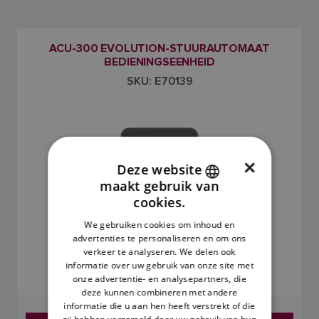
ACU-300 EVOLUTION-STUURAUTOMAAT
BEDIENINGSEENHEID
SKU: E70139
×
Deze website
maakt gebruik van
ENGLISH
cookies.
FRENCH
We gebruiken cookies om inhoud en
advertenties te personaliseren en om ons
DANISH
2.595,45 €
verkeer te analyseren. We delen ook
ITALIAN
informatie over uw gebruik van onze site met
Prijzen zijn inclusief btw.
onze advertentie- en analysepartners, die
SWEDISH
deze kunnen combineren met andere
informatie die u aan hen heeft verstrekt of die
GERMAN