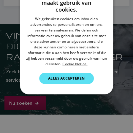
maakt gebruik van
ENGLISH
cookies.
FRENCH
We gebruiken cookies om inhoud en
advertenties te personaliseren en om ons
DANISH
verkeer te analyseren. We delen ook
VIND UW
ITALIAN
informatie over uw gebruik van onze site met
onze advertentie- en analysepartners, die
DICHTSTBIJZIJNDE
SWEDISH
deze kunnen combineren met andere
informatie die u aan hen heeft verstrekt of die
RAYMARINE-VERKOPER
GERMAN
zij hebben verzameld door uw gebruik van hun
diensten.
Cookie Notice.
DUTCH
Zoek hier in het wereldwijde netwerk van verkoop- en
SPANISH
ALLES ACCEPTEREN
servicedealers van Raymarine
NORWEGIAN
FINNISH
Nu zoeken