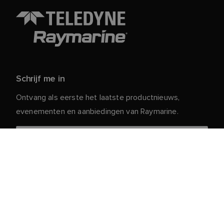
Schrijf me in
Ontvang als eerste het laatste productnieuws,
evenementen en aanbiedingen van Raymarine.
Je persoonlijke gegevens zijn veilig bij ons. Lees ons
voor meer informatie en details over
Privacybeleid
het afmelden.