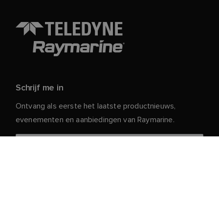
Schrijf me in
Ontvang als eerste het laatste productnieuws,
evenementen en aanbiedingen van Raymarine.
Je persoonlijke gegevens zijn veilig bij ons. Lees ons
voor meer informatie en details over
Privacybeleid
het afmelden.