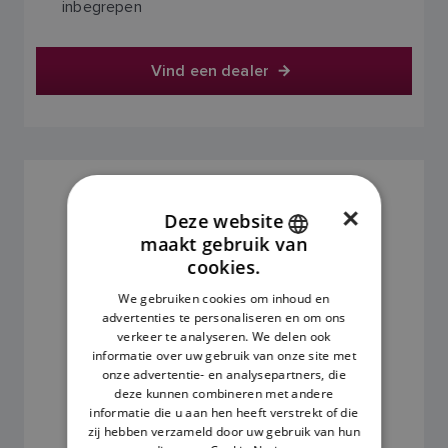
inbegrepen
Vind een dealer
RD424HD KLEUR 24" RADOME
×
SKU: E92143
Deze website
maakt gebruik van
ENGLISH
cookies.
FRENCH
We gebruiken cookies om inhoud en
advertenties te personaliseren en om ons
DANISH
verkeer te analyseren. We delen ook
ITALIAN
informatie over uw gebruik van onze site met
onze advertentie- en analysepartners, die
SWEDISH
deze kunnen combineren met andere
informatie die u aan hen heeft verstrekt of die
GERMAN
zij hebben verzameld door uw gebruik van hun