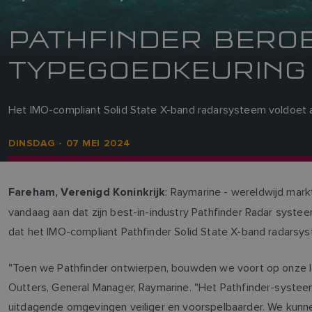
PATHFINDER BERO
TYPEGOEDKEURING
Het IMO-compliant Solid State X-band radarsysteem voldoet 
DINSDAG - 07 MEI 2024
: Raymarine - wereldwijd mark
Fareham, Verenigd Koninkrijk
vandaag aan dat zijn best-in-industry Pathfinder Radar syst
dat het IMO-compliant Pathfinder Solid State X-band radars
"Toen we Pathfinder ontwierpen, bouwden we voort op onze la
Outters, General Manager, Raymarine. "Het Pathfinder-systee
uitdagende omgevingen veiliger en voorspelbaarder. We kunnen