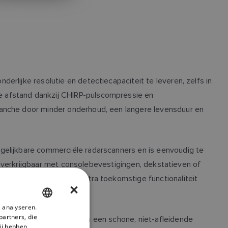
rlijke resolutie en detectiecapaciteit te leveren, zelfs in
e afstand dankzij CHIRP-pulscompressie en
ranche door minder onderhoud, een langere levensduur en
rgelijkbare commerciële radarscanners en is eenvoudig te
is verkrijgbaar met consolebevestigingen, dekstatieven of
n het potentieel voor extra toekomstige functionaliteit
×
 analyseren.
ENGLISH
partners, die
 grond af is opgebouwd om een schone, niet-afleidende
FRENCH
ij hebben