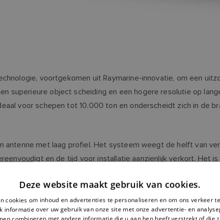
chnologie, voortgekomen uit Raymarine-innovatie, om een uitzonde
n superieure object scheiding en een hogere resolutie op lang
deaal voor schepen tot 10.000 ton en onderscheidt zich in de b
n antenne met laag profiel. Het systeem weegt de helft van ve
reenvoudigt en de tijd voor installatie aanzienlijk verkort. Het 
ft ruime in- en uitvoerpoorten, die volledige aanpasbaarheid e
Deze website maakt gebruik van cookies.
n cookies om inhoud en advertenties te personaliseren en om ons verkeer te
 informatie over uw gebruik van onze site met onze advertentie- en analyse
derste op de markt zijn en met een nieuwe interface die van de
nen combineren met andere informatie die u aan hen heeft verstrekt of die z