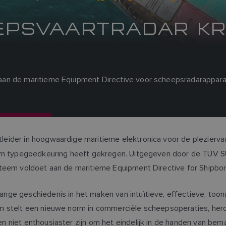
EPSVAARTRADAR KR
aan de maritieme Equipment Directive voor scheepsradarappar
tleider in hoogwaardige maritieme elektronica voor de plezierv
eem typegoedkeuring heeft gekregen. Uitgegeven door de TÜV SÜ
ysteem voldoet aan de maritieme Equipment Directive for Shipb
nge geschiedenis in het maken van intuïtieve, effectieve, toon
m stelt een nieuwe norm in commerciële scheepsoperaties, herd
 niet enthousiaster zijn om het eindelijk in de handen van bem