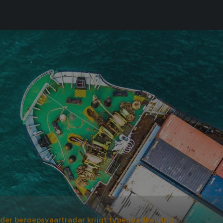
der beroepsvaartradar krijgt typegoedkeuring