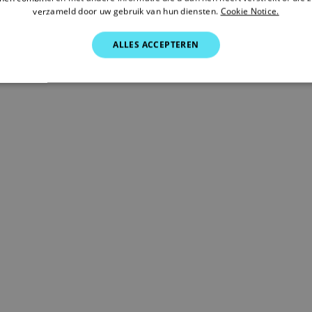
gebruiker ervaring mogelijk. De displays zijn ook beschermd me
verzameld door uw gebruik van hun diensten.
Cookie Notice.
ALLES ACCEPTEREN
naar
https://commercial.raymarine.com/