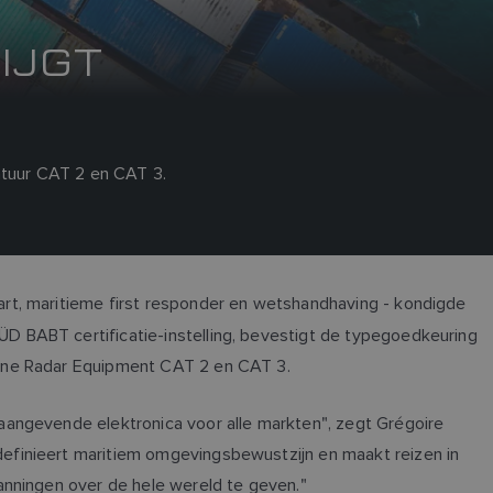
IJGT
atuur CAT 2 en CAT 3.
aart, maritieme first responder en wetshandhaving - kondigde
D BABT certificatie-instelling, bevestigt de typegoedkeuring
orne Radar Equipment CAT 2 en CAT 3.
aangevende elektronica voor alle markten", zegt Grégoire
efinieert maritiem omgevingsbewustzijn en maakt reizen in
anningen over de hele wereld te geven."