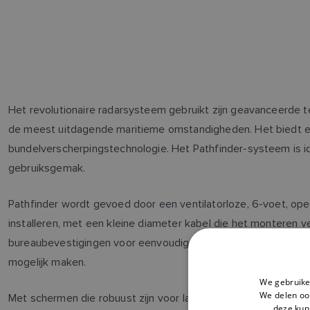
Het revolutionaire radarsysteem gebruikt zijn geavanceerde te
de meest uitdagende maritieme omstandigheden. Het biedt ee
bundelverscherpingstechnologie. Het Pathfinder-systeem is i
gebruiksgemak.
Pathfinder wordt gevoed door een ventilatorloze, 6-voet, ope
installeren, met een kleine diameter kabel die het monteren ve
bureaubevestigingen voor eenvoudige montage achteraf, en hee
mogelijk maken.
We gebruike
We delen ook
Met schermen die robuust zijn voor langdurig gebruik, de hel
deze kun