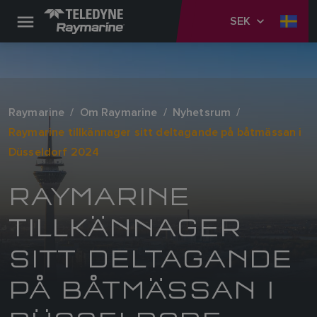
SEK
Raymarine
Om Raymarine
Nyhetsrum
Raymarine tillkännager sitt deltagande på båtmässan i
Düsseldorf 2024
RAYMARINE
TILLKÄNNAGER
SITT DELTAGANDE
PÅ BÅTMÄSSAN I