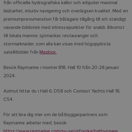
från officiella hydrografiska källor och erbjuder maximal
läsbarhet, intuitiv navigering och överlägsen kvalitet. Med en
premiumprenumeration får båtägare tillgång till ett ständigt
växande bibliotek med intressepunkter för snabb åtkomst
till lokala marinor, sjömackar, restauranger och
stormarknader, som alla kan visas med högupplösta
satellitbilder från
Mapbox.
Besök Raymarine i monter B18, Hall 10 från 20-28 januari
2024.
Azimut hittar du i Hall 6, D58 och Contest Yachts Hall 16,
C54.
För att lära dig mer om de båtbyggarpartners som
Raymarine arbetar med, besök
https://www.raymarine.com/sv-se/utforska/batbyggare