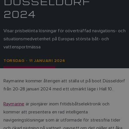
DÜSSELDORF
2024
Visar prisbelönta lösningar för oöverträffad navigations- och
situationsmedvetenhet på Europas största båt- och
vattensportmässa
TORSDAG - 11 JANUARI 2024
Raymarine kommer återigen att ställa ut på boot Düsseldorf
från 20-28 januari 2024 med ett utmärkt läge i Hall 10.
Raymarine
är pionjärer inom fritidsbåtselektronik och
kommer att presentera en rad intelligenta
navigeringslösningar som är utformade för stressfria tider
och ökad njutning på vattnet, oavsett om det gäller att åka