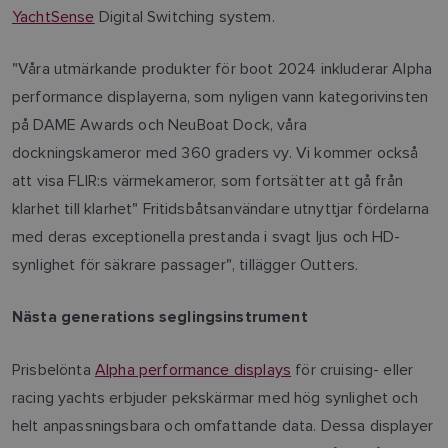
YachtSense
Digital Switching system.
"Våra utmärkande produkter för boot 2024 inkluderar Alpha
performance displayerna, som nyligen vann kategorivinsten
på DAME Awards och NeuBoat Dock, våra
dockningskameror med 360 graders vy. Vi kommer också
att visa FLIR:s värmekameror, som fortsätter att gå från
klarhet till klarhet" Fritidsbåtsanvändare utnyttjar fördelarna
med deras exceptionella prestanda i svagt ljus och HD-
synlighet för säkrare passager", tillägger Outters.
Nästa generations seglingsinstrument
Prisbelönta
Alpha performance displays
för cruising- eller
racing yachts erbjuder pekskärmar med hög synlighet och
helt anpassningsbara och omfattande data. Dessa displayer