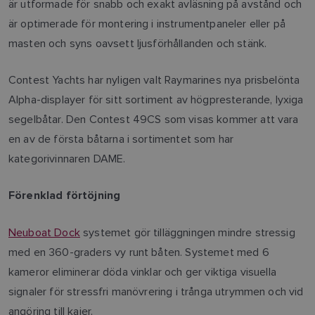
är utformade för snabb och exakt avläsning på avstånd och
är optimerade för montering i instrumentpaneler eller på
masten och syns oavsett ljusförhållanden och stänk.
Contest Yachts har nyligen valt Raymarines nya prisbelönta
Alpha-displayer för sitt sortiment av högpresterande, lyxiga
segelbåtar. Den Contest 49CS som visas kommer att vara
en av de första båtarna i sortimentet som har
kategorivinnaren DAME.
Förenklad förtöjning
Neuboat Dock
systemet gör tilläggningen mindre stressig
med en 360-graders vy runt båten. Systemet med 6
kameror eliminerar döda vinklar och ger viktiga visuella
signaler för stressfri manövrering i trånga utrymmen och vid
angöring till kajer.