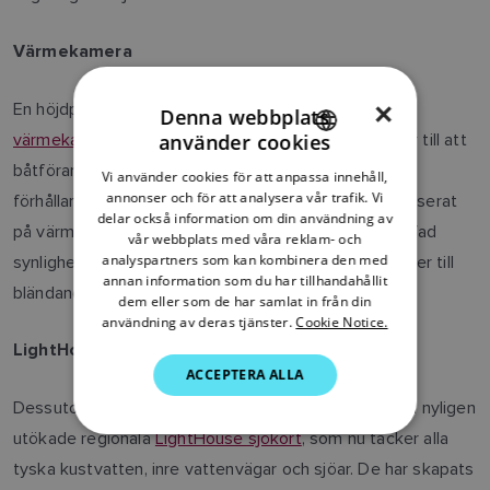
Värmekamera
×
En höjdpunkt i Raymarines utställningar är alltid
FLIR-
Denna webbplats
värmekamerorna
, som förvandlar natt till dag och ser till att
använder cookies
ENGLISH
båtförare kan navigera med tillförsikt under alla
Vi använder cookies för att anpassa innehåll,
FRENCH
annonser och för att analysera vår trafik. Vi
förhållanden. Genom att detektera och visa bilder baserat
delar också information om din användning av
DANISH
på värme snarare än ljus ger FLIR-kameror oöverträffad
vår webbplats med våra reklam- och
analyspartners som kan kombinera den med
synlighet i olika ljusförhållanden, från becksvart mörker till
ITALIAN
annan information som du har tillhandahållit
bländande ljus mitt på dagen.
SWEDISH
dem eller som de har samlat in från din
användning av deras tjänster.
Cookie Notice.
GERMAN
LightHouse sjökort för Tyskland
ACCEPTERA ALLA
DUTCH
Dessutom kommer Raymarine att marknadsföra sina nyligen
SPANISH
utökade regionala
LightHouse sjökort
, som nu täcker alla
NORWEGIAN
tyska kustvatten, inre vattenvägar och sjöar. De har skapats
FINNISH