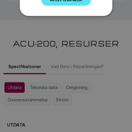
SPANISH
NORWEGIAN
FINNISH
ACU-200, RESURSER
Specifikationer
Vad finns i förpackningen?
Utdata
Tekniska data
Omgivning
Överensstämmelse
Ström
UTDATA