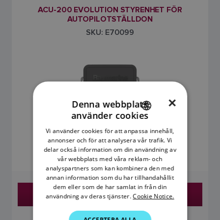
ACU-200 EVOLUTION STYRENHET FÖR
AUTOPILOTSTÄLLDON
SKU: E70099
×
Denna webbplats
använder cookies
ENGLISH
Vi använder cookies för att anpassa innehåll,
FRENCH
annonser och för att analysera vår trafik. Vi
0
delar också information om din användning av
DANISH
vår webbplats med våra reklam- och
analyspartners som kan kombinera den med
ITALIAN
annan information som du har tillhandahållit
SWEDISH
dem eller som de har samlat in från din
Hitta en återförsäljare
användning av deras tjänster.
Cookie Notice.
GERMAN
ACCEPTERA ALLA
DUTCH