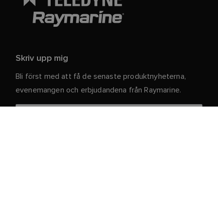
Skriv upp mig
Bli först med att få de senaste produktnyheterna,
evenemangen och erbjudandena från Raymarine.
Dina personuppgifter är säkra hos oss. För mer
information och detaljer om att avsluta
prenumerationen, läs vår
.
integritetspolicy