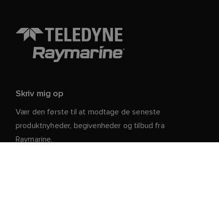
Skriv mig op
Vær den første til at modtage de seneste
produktnyheder, begivenheder og tilbud fra
Raymarine.
Dine personlige oplysninger er sikre hos os. For mere
information og detaljer om afmelding, læs vores
.
privatlivspolitik