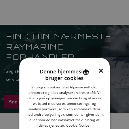
FIND DIN NÆRMESTE
RAYMARINE
FORHANDLER
×
Denne hjemmeside
Søg i Raymarines globale netværk af salgs- og
bruger cookies
serviceforhandlere her.
ENGLISH
Vi bruger cookies til at tilpasse indhold,
FRENCH
annoncer og til at analysere vores trafik. Vi
deler også oplysninger om din brug af vores
DANISH
Søg nu
websted med vores annoncerings- og
analysepartnere, som kan kombinere dem
ITALIAN
med andre oplysninger, som du har givet dem,
SWEDISH
eller som de har indsamlet fra din brug af
deres tjenester.
Cookie Notice.