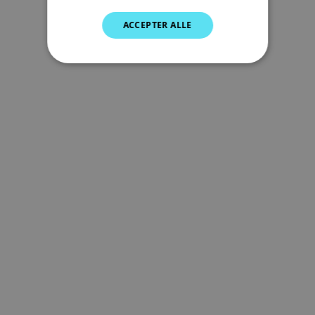
GERMAN
ACCEPTER ALLE
DUTCH
SPANISH
NORWEGIAN
FINNISH