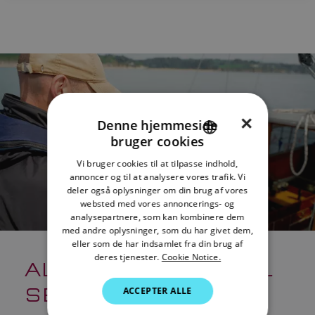
×
Denne hjemmeside
bruger cookies
ENGLISH
Vi bruger cookies til at tilpasse indhold,
FRENCH
annoncer og til at analysere vores trafik. Vi
deler også oplysninger om din brug af vores
DANISH
websted med vores annoncerings- og
analysepartnere, som kan kombinere dem
ITALIAN
med andre oplysninger, som du har givet dem,
SWEDISH
eller som de har indsamlet fra din brug af
deres tjenester.
Cookie Notice.
ALPHA OG AXIOM TIL
GERMAN
SEJLADS
ACCEPTER ALLE
DUTCH
SPANISH