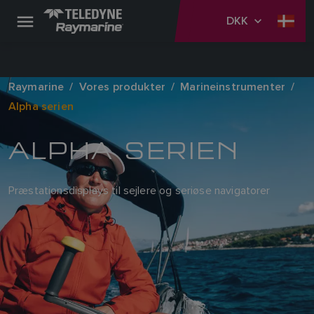
DKK
Raymarine
Vores produkter
Marineinstrumenter
Alpha serien
ALPHA SERIEN
Præstationsdisplays til sejlere og seriøse navigatorer