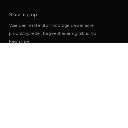
Skriv mig op
Vær den første til at modtage de seneste
produktnyheder, begivenheder og tilbud fra
Raymarine.
Dine personlige oplysninger er sikre hos os. For mere
information og detaljer om afmelding, læs vores
.
privatlivspolitik
Kundeservice