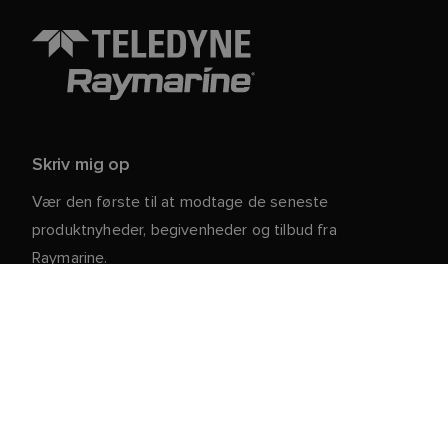
Skriv mig op
Vær den første til at modtage de seneste
produktnyheder, begivenheder og tilbud fra
Raymarine.
Dine personlige oplysninger er sikre hos os. For mere
information og detaljer om afmelding, læs vores
.
privatlivspolitik