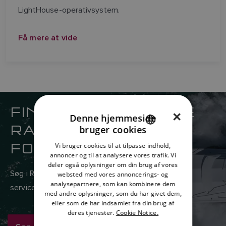
LightHouse-operativsystem.
Få mere at vide
FIND DIN NÆRMESTE
×
Denne hjemmeside
RAYMARINE
bruger cookies
ENGLISH
FORHANDLER
Vi bruger cookies til at tilpasse indhold,
FRENCH
annoncer og til at analysere vores trafik. Vi
deler også oplysninger om din brug af vores
DANISH
Søg i Raymarines globale netværk af salgs- og
websted med vores annoncerings- og
analysepartnere, som kan kombinere dem
ITALIAN
serviceforhandlere her.
med andre oplysninger, som du har givet dem,
SWEDISH
eller som de har indsamlet fra din brug af
deres tjenester.
Cookie Notice.
GERMAN