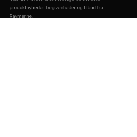
produktnyheder, begivenheder og tilbud fra
Raymarine.
Dine personlige oplysninger er sikre hos os. For mere
information og detaljer om afmelding, læs vores
.
privatlivspolitik
Kundeservice
Kunde- og Partnerportal
Service og support