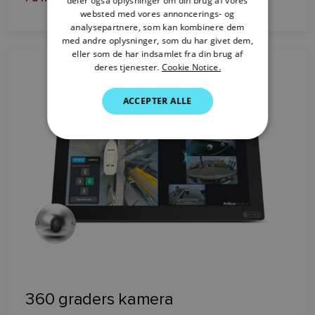
deler også oplysninger om din brug af vores
DANISH
websted med vores annoncerings- og
analysepartnere, som kan kombinere dem
ITALIAN
med andre oplysninger, som du har givet dem,
SWEDISH
eller som de har indsamlet fra din brug af
deres tjenester.
Cookie Notice.
GERMAN
ACCEPTER ALLE
DUTCH
SPANISH
NORWEGIAN
FINNISH
360 graders kamera