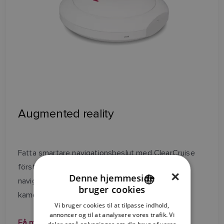
Augmented reality
Fatta smartare navigationsbeslut med ClearCruise
förstärkt verklighet. Se AIS, waypoints och
×
Denne hjemmeside
navigeringshjälpmedel integrerade med marina
bruger cookies
ENGLISH
kameror.
Vi bruger cookies til at tilpasse indhold,
FRENCH
annoncer og til at analysere vores trafik. Vi
Få mere at vide