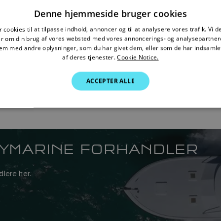
Denne hjemmeside bruger cookies
 cookies til at tilpasse indhold, annoncer og til at analysere vores trafik. Vi 
er om din brug af vores websted med vores annoncerings- og analysepartner
m med andre oplysninger, som du har givet dem, eller som de har indsamlet
af deres tjenester.
Cookie Notice.
ACCEPTER ALLE
AYMARINE FORHANDLER
lere her.