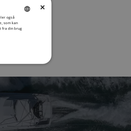
×
deler også
ENGLISH
e, som kan
FRENCH
 fra din brug
DANISH
ITALIAN
SWEDISH
GERMAN
DUTCH
SPANISH
NORWEGIAN
FINNISH