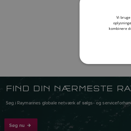
Vi bruger
oplysning
kombinere de
FIND DIN NÆRMESTE R
Søg i Raymarines globale netværk af salgs- og serviceforhand
Søg nu