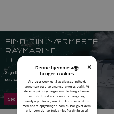
FIND DIN NÆRMESTE
RAYMARINE
FORHANDLER
×
Denne hjemmeside
Søg i Raymarines globale netværk af salgs- og
bruger cookies
ENGLISH
serviceforhandlere her.
Vi bruger cookies til at tilpasse indhold,
FRENCH
annoncer og til at analysere vores trafik. Vi
deler også oplysninger om din brug af vores
DANISH
websted med vores annoncerings- og
Søg nu
analysepartnere, som kan kombinere dem
ITALIAN
med andre oplysninger, som du har givet dem,
SWEDISH
eller som de har indsamlet fra din brug af