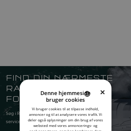
FIND DIN NÆRMESTE
RAYMARINE
×
Denne hjemmeside
FORHANDLER
bruger cookies
ENGLISH
Vi bruger cookies til at tilpasse indhold,
FRENCH
Søg i Raymarines globale netværk af salgs- og
annoncer og til at analysere vores trafik. Vi
deler også oplysninger om din brug af vores
serviceforhandlere her.
DANISH
websted med vores annoncerings- og