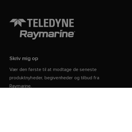
Skriv mig op
Vær den første til at modtage de seneste
produktnyheder, begivenheder og tilbud fra
Raymarine.
Dine personlige oplysninger er sikre hos os. For mere
information og detaljer om afmelding, læs vores