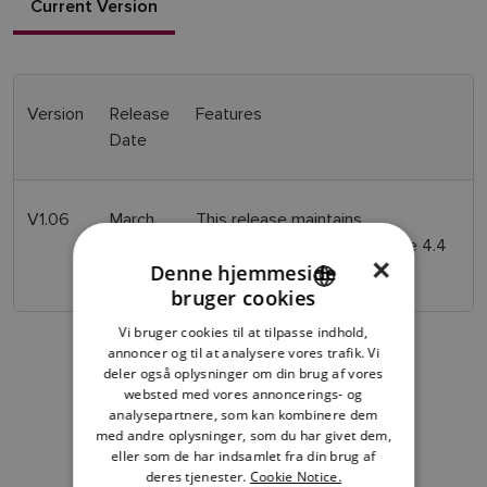
Current Version
Version
Release
Features
Date
V1.06
March
This release maintains
2023
compatibility with LightHouse 4.4
×
Denne hjemmeside
for Axiom chartplotters
bruger cookies
ENGLISH
Vi bruger cookies til at tilpasse indhold,
FRENCH
annoncer og til at analysere vores trafik. Vi
deler også oplysninger om din brug af vores
DANISH
websted med vores annoncerings- og
analysepartnere, som kan kombinere dem
ITALIAN
med andre oplysninger, som du har givet dem,
SWEDISH
eller som de har indsamlet fra din brug af
deres tjenester.
Cookie Notice.