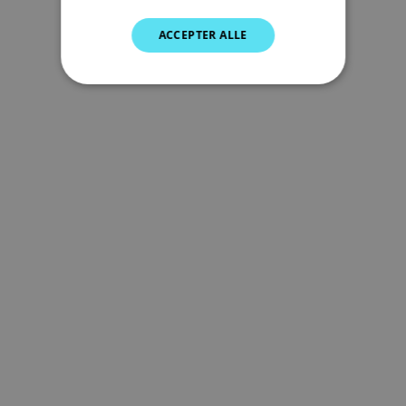
GERMAN
ACCEPTER ALLE
DUTCH
SPANISH
NORWEGIAN
FINNISH