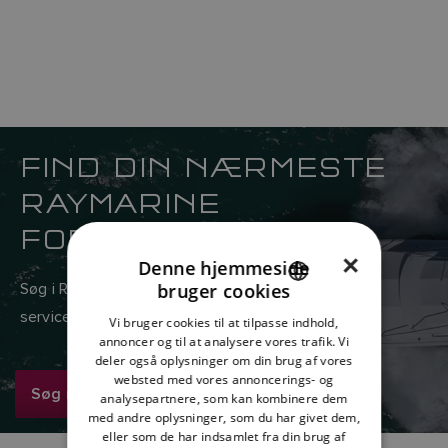
FIND DIN NÆRMESTE
RAYMARINE
FORHANDLER
×
Denne hjemmeside
Søg i Raymarines globale netværk af salgs- og
bruger cookies
ENGLISH
serviceforhandlere her.
Vi bruger cookies til at tilpasse indhold,
FRENCH
annoncer og til at analysere vores trafik. Vi
deler også oplysninger om din brug af vores
DANISH
websted med vores annoncerings- og
Søg nu
analysepartnere, som kan kombinere dem
ITALIAN
med andre oplysninger, som du har givet dem,
SWEDISH
eller som de har indsamlet fra din brug af