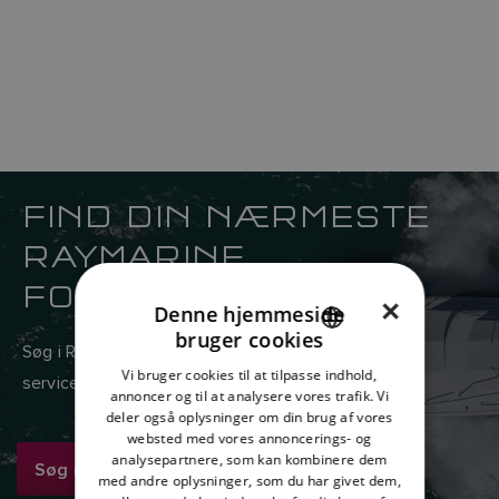
FIND DIN NÆRMESTE
RAYMARINE
FORHANDLER
×
Denne hjemmeside
bruger cookies
ENGLISH
Søg i Raymarines globale netværk af salgs- og
Vi bruger cookies til at tilpasse indhold,
serviceforhandlere her.
FRENCH
annoncer og til at analysere vores trafik. Vi
deler også oplysninger om din brug af vores
DANISH
websted med vores annoncerings- og
analysepartnere, som kan kombinere dem
ITALIAN
Søg nu
med andre oplysninger, som du har givet dem,