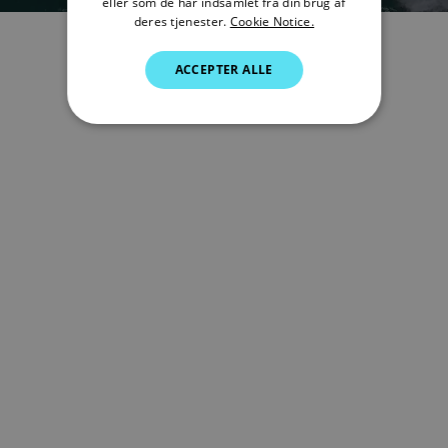
SWEDISH
eller som de har indsamlet fra din brug af
deres tjenester.
Cookie Notice.
GERMAN
ACCEPTER ALLE
DUTCH
SPANISH
NORWEGIAN
FINNISH