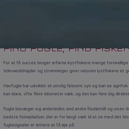
FIND FUGLE, FIND FISKE
For at få succes bruger erfarne kystfiskere mange forskellig
tidevandshøjder og strømninger giver naturen lystfiskere et god
Havfugle har udviklet et utrolig følsomt syn og kan se agnfis
kan klare, ofte flere kilometer væk, og det kan føre dig direkte 
Fugle bevæger sig anderledes end andre Radarmål og vises der
bedste fiskepladser, der er for langt væk til at se med det bl
fuglesignaler er lettere at få øje på.