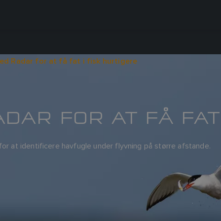
d Radar for at få fat i fisk hurtigere
DAR FOR AT FÅ FAT
or at identificere havfugle under flyvning på større afstande.