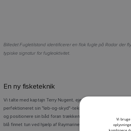
Billedet Fugletilstand identificerer en flok fugle på Radar de
typiske signatur for fugleaktivitet.
En ny fisketeknik
Vi talte med kaptajn Terry Nugent, ejer af Riptide Charters. M
perfektioneret sin "løb-og-skyd"-teknik ved hjælp af en 12 k
og positionere sin båd foran trækkende FISK. Denne tilgang ho
Vi bruger
blå finnet tun ved hjælp af Raymarines Radar til at finde fuglen
oplysning
kombinere de