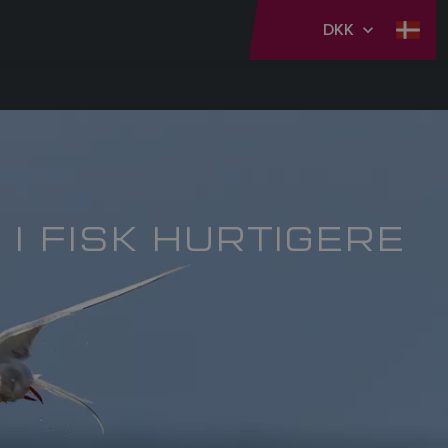
DKK
 I FISK HURTIGERE