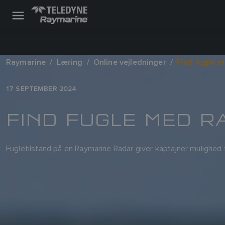
Raymarine
Læring
Online vejledninger
Find fugle me
17 SEPTEMBER 2024
FIND FUGLE MED RA
Fugletilstand på en Raymarine Radar giver kaptajner mulighed f