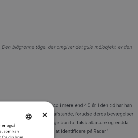
en. Den blågrønne tåge, der omgiver det gule målobjekt, er den
ne fra Cape Cod til Mexico i mere end 45 år. I den tid har han
×
ér og spore fugle på lange afstande, forudse deres bevægelser
 haft stor held med at fange bonito, falsk albacore og endda
deler også
ENGLISH
farvandet her og er lette at identificere på Radar."
e, som kan
FRENCH
 fra din brug