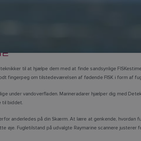
NE
e teknikker til at hjælpe dem med at finde sandsynlige FISKest
t fingerpeg om tilstedeværelsen af ​​​​fødende FISK i form af fug
k lige under vandoverfladen. Marineradarer hjælper dig med Det
til biddet.
for anderledes på din Skærm. At lære at genkende, hvordan fugle
otte øje. Fugletilstand på udvalgte Raymarine scannere justerer f