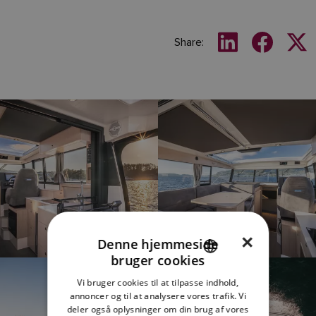
Share:
×
Denne hjemmeside
bruger cookies
ENGLISH
Vi bruger cookies til at tilpasse indhold,
FRENCH
annoncer og til at analysere vores trafik. Vi
deler også oplysninger om din brug af vores
DANISH