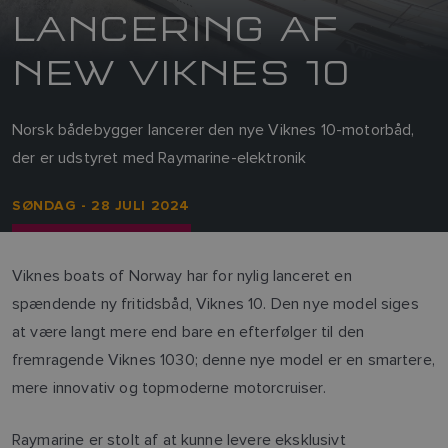
LANCERING AF
NEW VIKNES 10
Norsk bådebygger lancerer den nye Viknes 10-motorbåd,
der er udstyret med Raymarine-elektronik
SØNDAG - 28 JULI 2024
Viknes boats of Norway har for nylig lanceret en
spændende ny fritidsbåd, Viknes 10. Den nye model siges
at være langt mere end bare en efterfølger til den
fremragende Viknes 1030; denne nye model er en smartere,
mere innovativ og topmoderne motorcruiser.
Raymarine er stolt af at kunne levere eksklusivt