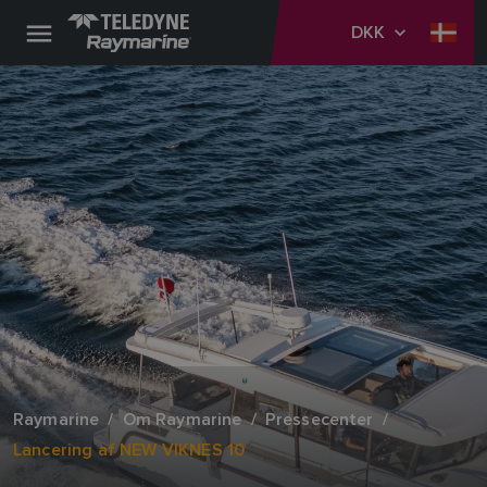
DKK
Raymarine
Om Raymarine
Pressecenter
Lancering af NEW VIKNES 10