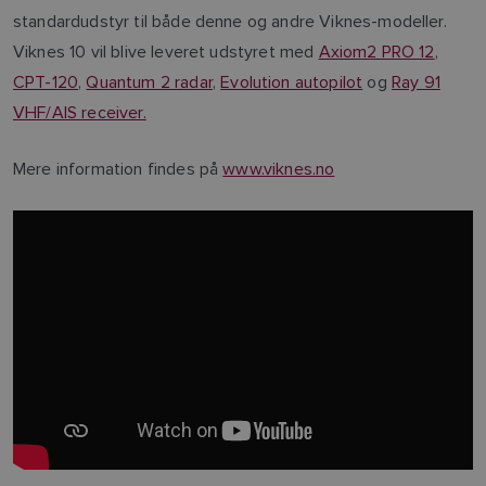
standardudstyr til både denne og andre Viknes-modeller.
Viknes 10 vil blive leveret udstyret med
Axiom2 PRO 12
,
CPT-120
,
Quantum 2 radar
,
Evolution autopilot
og
Ray 91
VHF/AIS receiver.
Mere information findes på
www.viknes.no