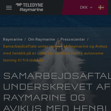
DKK
Raymarine
Om Raymarine
Pressecenter
Samarbejdsaftale underskrevet af Raymarine og Avikus
med henblik på at udforske verdens første autonome
løsning til fritidsbåde
SAMARBEJDSAFTA
UNDERSKREVET AF
RAYMARINE OG
AVIKUS MED HENBL