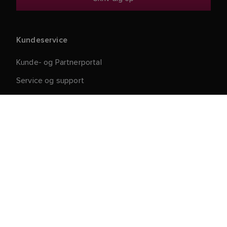
Kundeservice
Kunde- og Partnerportal
Service og support
Registrer dit produkt
Reparation og returnering
Forsyningskæde
Produkttilbagekaldelse
Betingelser og vilkår for salg
Om Raymarine
Karriere