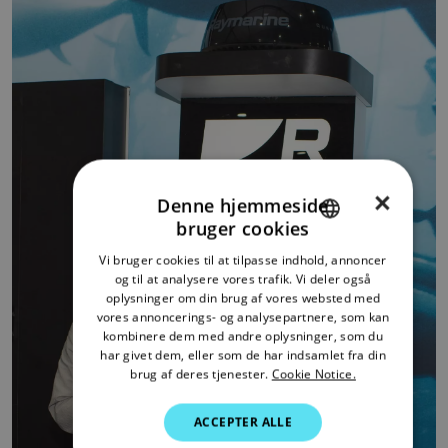
×
Denne hjemmeside
bruger cookies
ENGLISH
Vi bruger cookies til at tilpasse indhold, annoncer
FRENCH
og til at analysere vores trafik. Vi deler også
oplysninger om din brug af vores websted med
DANISH
vores annoncerings- og analysepartnere, som kan
kombinere dem med andre oplysninger, som du
ITALIAN
har givet dem, eller som de har indsamlet fra din
SWEDISH
brug af deres tjenester.
Cookie Notice.
GERMAN
ACCEPTER ALLE
DUTCH