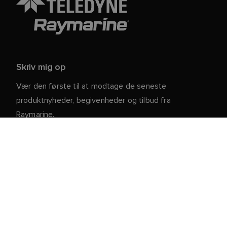
Skriv mig op
Vær den første til at modtage de seneste
produktnyheder, begivenheder og tilbud fra
Raymarine.
Dine personlige oplysninger er sikre hos os. For mere
information og detaljer om afmelding, læs vores
.
privatlivspolitik