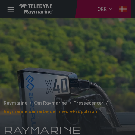
DKK
Raymarine
Om Raymarine
Pressecenter
Raymarine samarbejder med ePropulsion
RAYMARINE