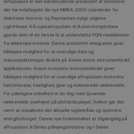
ePropulsion er den banebrydende producent af elmotorer,
der har indarbejdet de nye NMEA 2000-standarder for
elektriske motorer, og Raymarines nyligt udgivne
LightHouse 4.6-operativsystem til Axiom-kortplottere
gjorde dem til de første til at understøtte PGN meddelelser
fra elektriske motorer. Denne problemfri integration giver
bådejere mulighed for at overvåge data og
statusopdateringer direkte på Axiom motor instrumentbræt
applikationen. Axiom motorens instrumentbræt giver
bådejere mulighed for at overvåge ePropulsion-motorens
batteriniveau, hastighed, gear og estimerede rækkevidde.
For yderligere enkelhed er en ring med dynamisk
rækkevidde overlejret på plotterdisplayet, hvilket gør det
nemt at visualisere det aktuelle sejlområde og optimere
energiforbruget. Denne nye funktionalitet er tilgængelig på
ePropulsion X-Series påhængsmotorer og I-Series