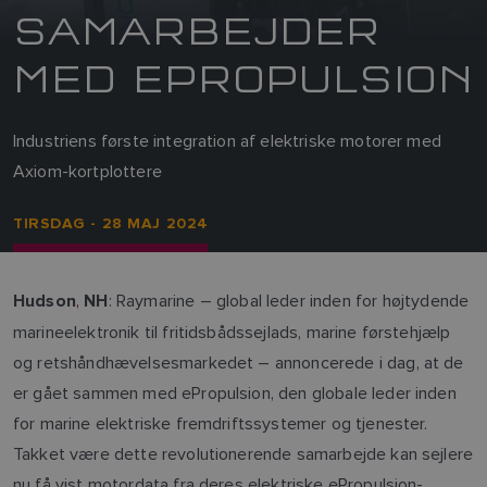
SAMARBEJDER
MED EPROPULSION
Industriens første integration af elektriske motorer med
Axiom-kortplottere
TIRSDAG - 28 MAJ 2024
,
: Raymarine – global leder inden for højtydende
Hudson
NH
marineelektronik til fritidsbådssejlads, marine førstehjælp
og retshåndhævelsesmarkedet – annoncerede i dag, at de
er gået sammen med ePropulsion, den globale leder inden
for marine elektriske fremdriftssystemer og tjenester.
Takket være dette revolutionerende samarbejde kan sejlere
nu få vist motordata fra deres elektriske ePropulsion-