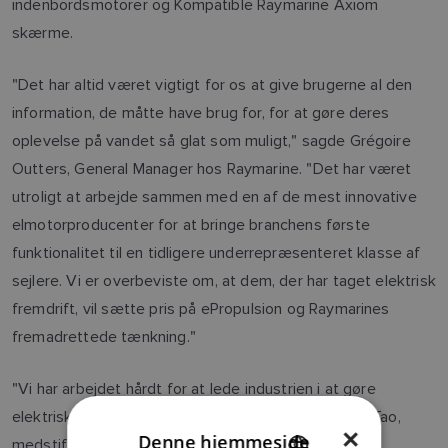
indenbordsmotorer og Kompatible Raymarine Axiom
skærme.
"Det har altid været vigtigt for os at give brugerne al den
information, de måtte have brug for, for at gøre deres
oplevelse på vandet så glat som muligt," sagde Grégoire
Outters, General Manager hos Raymarine. "Det har været
utroligt at arbejde sammen med en af ​​de mest innovative
elmotorproducenter for at bringe branchens første
funktionalitet til en tidligere underrepræsenteret klasse af
sejlere. Vi er overbeviste om, at dem, der har taget elektrisk
fremdrift, vil sætte pris på ePropulsion og Raymarines
fremadrettede tænkning."
"Vi har arbejdet hårdt for at lede industrien i at gøre
elektrisk fremdrift mere tilgængelig," sagde Danny Tao,
×
Denne hjemmeside
medstifter og administrerende direktør, ePropulsion.