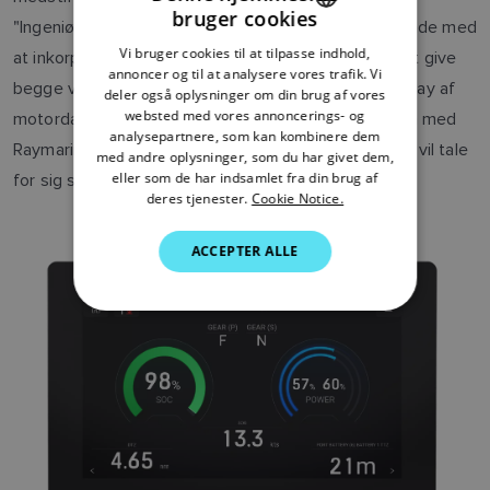
bruger cookies
"Ingeniørteamet hos Raymarine har været så støttende med
ENGLISH
Vi bruger cookies til at tilpasse indhold,
at inkorporere de vitale data fra vores motorer for at give
FRENCH
annoncer og til at analysere vores trafik. Vi
begge vores kunder en problemfri og et intuitiv display af
deler også oplysninger om din brug af vores
DANISH
websted med vores annoncerings- og
motordata. Vi er meget stolte af at arbejde sammen med
analysepartnere, som kan kombinere dem
ITALIAN
Raymarine i denne indsats, og vi ved, at resultaterne vil tale
med andre oplysninger, som du har givet dem,
SWEDISH
eller som de har indsamlet fra din brug af
for sig selv.”
deres tjenester.
Cookie Notice.
GERMAN
ACCEPTER ALLE
DUTCH
SPANISH
NORWEGIAN
FINNISH