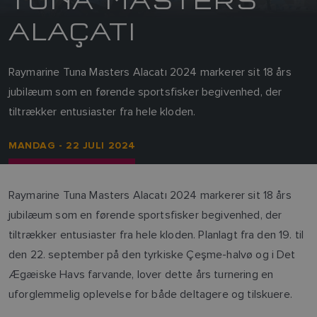
ALAÇATI
Raymarine Tuna Masters Alacatı 2024 markerer sit 18 års
jubilæum som en førende sportsfisker begivenhed, der
tiltrækker entusiaster fra hele kloden.
MANDAG - 22 JULI 2024
Raymarine Tuna Masters Alacatı 2024 markerer sit 18 års
jubilæum som en førende sportsfisker begivenhed, der
tiltrækker entusiaster fra hele kloden. Planlagt fra den 19. til
den 22. september på den tyrkiske Çeşme-halvø og i Det
Ægæiske Havs farvande, lover dette års turnering en
uforglemmelig oplevelse for både deltagere og tilskuere.