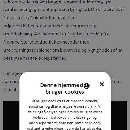
Udover konkurrencen lægger begivenheden vægt på
samfundsengagement og bæredygtighed. De vil være vært
for en serie af aktiviteter, herunder
miljøbevidsthedsprogrammer og familievenlig
underholdning. Arrangørerne er fast besluttede på at
fremme bæredygtige fiskerimetoder med
undervisningssessioner om bevarelse og vigtigheden af ​​at
beskytte marine økosystemer.
Deltagerne vil have chancen for at vinde en række
spændende præmier og det prestigefyldte Tuna Masters
×
Denne hjemmeside
Alacatı-trofæ.
bruger cookies
ENGLISH
Vi bruger cookies til at tilpasse indhold,
FRENCH
annoncer og til at analysere vores trafik. Vi
deler også oplysninger om din brug af vores
DANISH
websted med vores annoncerings- og
analysepartnere, som kan kombinere dem
ITALIAN
med andre oplysninger, som du har givet dem,