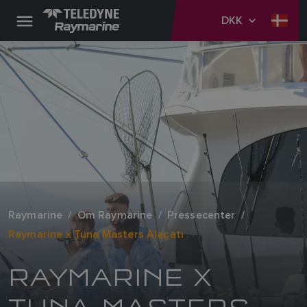
DKK
Raymarine
Om Raymarine
Pressecenter
Raymarine x Tuna Masters Alaçatı
RAYMARINE X
TUNA MASTERS