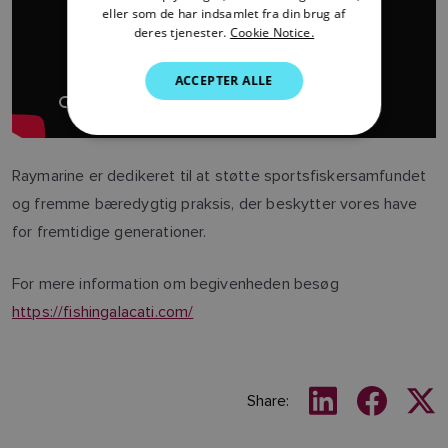
SWEDISH
eller som de har indsamlet fra din brug af
deres tjenester.
Cookie Notice.
GERMAN
ACCEPTER ALLE
DUTCH
SPANISH
NORWEGIAN
Raymarine er dedikeret til at støtte sportsfiskersamfundet
FINNISH
og fremme bæredygtig praksis, der beskytter vores have
for fremtidige generationer.
For mere information om begivenheden besøg
https://fishingalacati.com/
Share: