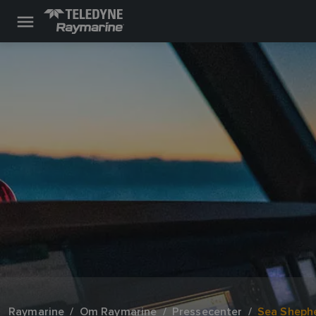
Raymarine
Om Raymarine
Pressecenter
Sea Shephe