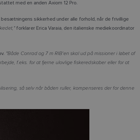
rstattet med en anden Axiom 12 Pro.
sætningens sikkerhed under alle forhold, når de frivillige
kedet,"
forklarer Erica Varaia, den italienske mediekoordinator
"Både Conrad og 7 m RIB'en skal ud på missioner i løbet af
ov.
bejde, f.eks. for at fjerne ulovlige fiskeredskaber eller for at
sering, så selv når båden ruller, kompenseres der for denne