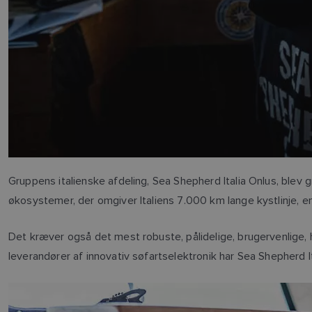
Gruppens italienske afdeling, Sea Shepherd Italia Onlus, blev gru
økosystemer, der omgiver Italiens 7.000 km lange kystlinje, 
Det kræver også det mest robuste, pålidelige, brugervenlige,
leverandører af innovativ søfartselektronik har Sea Shepherd 