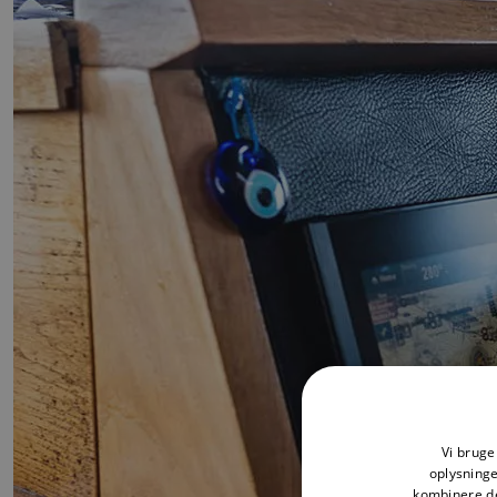
Vi bruger
oplysning
kombinere de