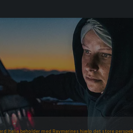
rd Italia beholder med Raymarines hjælp det store perspek