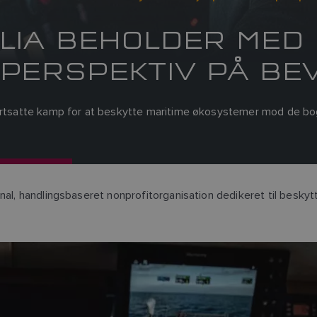
LIA BEHOLDER MED
PERSPEKTIV PÅ BE
fortsatte kamp for at beskytte maritime økosystemer mod de bog
al, handlingsbaseret nonprofitorganisation dedikeret til beskytte