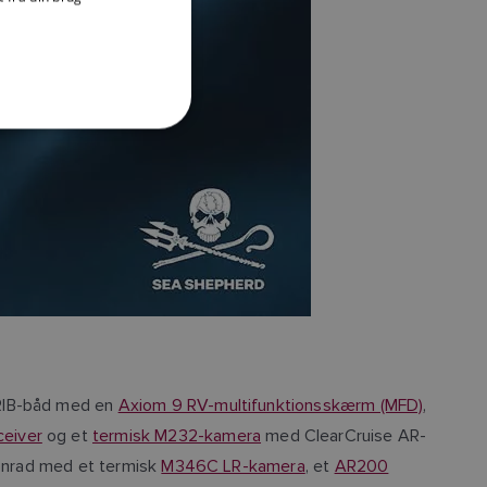
DANISH
ITALIAN
SWEDISH
GERMAN
DUTCH
SPANISH
NORWEGIAN
FINNISH
 RIB-båd med en
Axiom 9 RV-multifunktionsskærm (MFD)
,
ceiver
og et
termisk M232-kamera
med ClearCruise AR-
Conrad med et termisk
M346C LR-kamera
, et
AR200