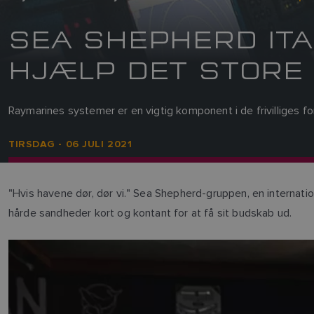
SEA SHEPHERD ITA
HJÆLP DET STORE 
Raymarines systemer er en vigtig komponent i de frivilliges 
TIRSDAG - 06 JULI 2021
"Hvis havene dør, dør vi." Sea Shepherd-gruppen, en internation
hårde sandheder kort og kontant for at få sit budskab ud.