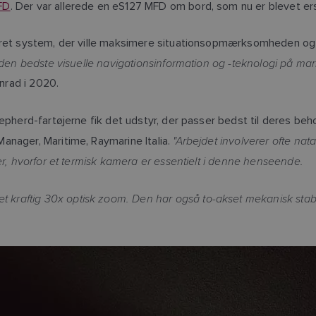
FD
. Der var allerede en eS127 MFD om bord, som nu er blevet e
eret system, der ville maksimere situationsopmærksomheden og be
r den bedste visuelle navigationsinformation og -teknologi på mar
onrad i 2020.
epherd-fartøjerne fik det udstyr, der passer bedst til deres beh
"Arbejdet involverer ofte natar
Manager, Maritime, Raymarine Italia.
er, hvorfor et termisk kamera er essentielt i denne henseende.
raftig 30x optisk zoom. Den har også to-akset mekanisk stabili