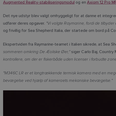
Augmented Reality-stabiliseringsmodul
og en
Axiom 12 Pro M
Det nye udstyr blev valgt omhyggeligt for at danne et integr
"Vi valgte Raymarine, fordi de tilbyde
udfører deres opgaver.
og frivillig for Sea Shepherd Italia, der startede om bord på C
Ekspertviden fra Raymarine-teamet i Italien sikrede, at Sea Sh
sommeren omkring De Æoliske Øer,"
siger Carlo Baj, Country 
kontrollere, om der er fiskerbåde uden licenser i forbudte zon
"M346C LR er et langtrækkende termisk kamera med en meget k
bevægelse ved hjælp af kameraets mekaniske bevægelse."