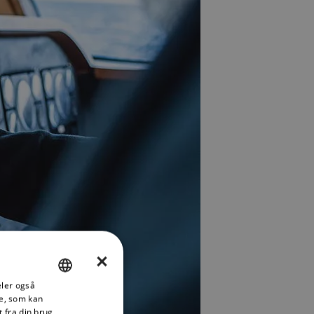
×
deler også
ENGLISH
e, som kan
FRENCH
 fra din brug