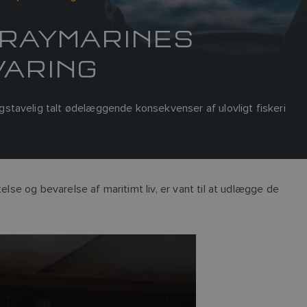
 RAYMARINES
VARING
stavelig talt ødelæggende konsekvenser af ulovligt fiskeri
lse og bevarelse af maritimt liv, er vant til at udlægge de