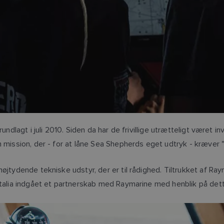
ndlagt i juli 2010. Siden da har de frivillige utrætteligt været i
en mission, der - for at låne Sea Shepherds eget udtryk - kræv
 højtydende tekniske udstyr, der er til rådighed. Tiltrukket af
Italia indgået et partnerskab med Raymarine med henblik på dett