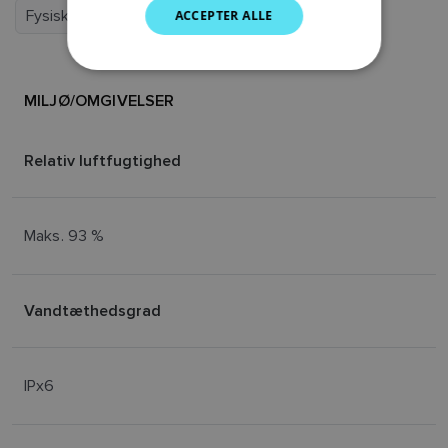
Fysisk
Strøm
ACCEPTER ALLE
DUTCH
SPANISH
NORWEGIAN
MILJØ/OMGIVELSER
FINNISH
Relativ luftfugtighed
Maks. 93 %
Vandtæthedsgrad
IPx6