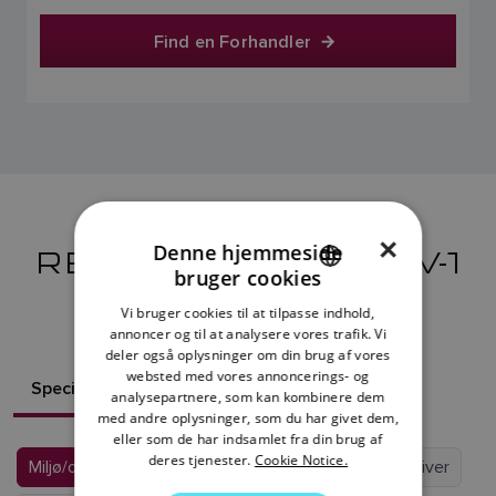
Find en Forhandler
×
Denne hjemmeside
RESSOURCER TIL EV-1
bruger cookies
ENGLISH
SENSOR
Vi bruger cookies til at tilpasse indhold,
FRENCH
annoncer og til at analysere vores trafik. Vi
deler også oplysninger om din brug af vores
DANISH
websted med vores annoncerings- og
Specifikationer
Hvad er der i kassen?
analysepartnere, som kan kombinere dem
ITALIAN
med andre oplysninger, som du har givet dem,
SWEDISH
eller som de har indsamlet fra din brug af
deres tjenester.
Cookie Notice.
Miljø/omgivelser
Overensstemmelse med direktiver
GERMAN