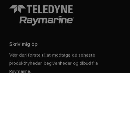
Skriv mig op
Vær den første til at modtage de seneste
produktnyheder, begivenheder og tilbud fra
Raymarine.
Dine personlige oplysninger er sikre hos os. For mere
information og detaljer om afmelding, læs vores
.
privatlivspolitik