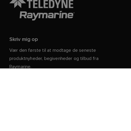
Skriv mig op
Vær den første til at modtage de seneste
produktnyheder, begivenheder og tilbud fra
Raymarine.
Dine personlige oplysninger er sikre hos os. For mere
information og detaljer om afmelding, læs vores
.
privatlivspolitik