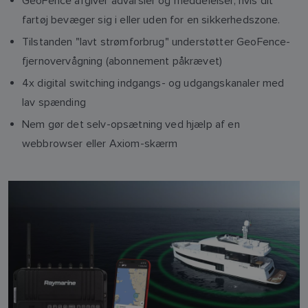
GeoFence afgiver advarsler og meddelelser, hvis dit
fartøj bevæger sig i eller uden for en sikkerhedszone.
Tilstanden "lavt strømforbrug" understøtter GeoFence-
fjernovervågning (abonnement påkrævet)
4x digital switching indgangs- og udgangskanaler med
lav spænding
Nem gør det selv-opsætning ved hjælp af en
webbrowser eller Axiom-skærm