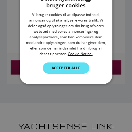
bruger cookies
ENGLISH
Vi bruger cookies til at tilpasse indhold,
FRENCH
annoncer og til at analysere vores trafik. Vi
deler også oplysninger om din brug af vores
DANISH
12.195,00 kr.
websted med vores annoncerings- og
analysepartnere, som kan kombinere dem
ITALIAN
med andre oplysninger, som du har givet dem,
Pris inklusive moms
SWEDISH
eller som de har indsamlet fra din brug af
deres tjenester.
Cookie Notice.
GERMAN
Find en Forhandler
ACCEPTER ALLE
DUTCH
SPANISH
NORWEGIAN
FINNISH
YACHTSENSE LINK-