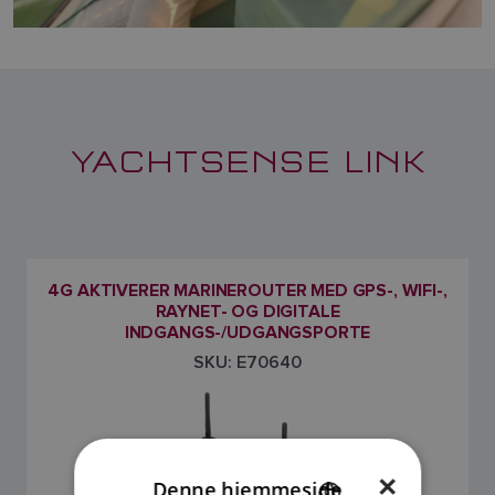
YACHTSENSE LINK
4G AKTIVERER MARINEROUTER MED GPS-, WIFI-,
RAYNET- OG DIGITALE
INDGANGS-/UDGANGSPORTE
SKU: E70640
×
Denne hjemmeside