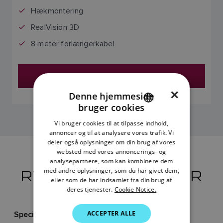
Hækmontering
RealVision 3D
8 meter forlængerkabel
Find en Forhandler
×
Denne hjemmeside
bruger cookies
ENGLISH
Vi bruger cookies til at tilpasse indhold,
FRENCH
annoncer og til at analysere vores trafik. Vi
deler også oplysninger om din brug af vores
DANISH
websted med vores annoncerings- og
analysepartnere, som kan kombinere dem
ITALIAN
RV-100 TRANSDUCER
med andre oplysninger, som du har givet dem,
SWEDISH
eller som de har indsamlet fra din brug af
deres tjenester.
Cookie Notice.
GERMAN
Specifikationer
ACCEPTER ALLE
DUTCH
Hvad er der i kassen?