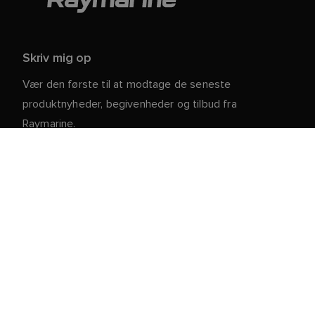
Skriv mig op
Vær den første til at modtage de seneste
produktnyheder, begivenheder og tilbud fra
Raymarine.
Dine personlige oplysninger er sikre hos os. For mere
information og detaljer om afmelding, læs vores
.
privatlivspolitik