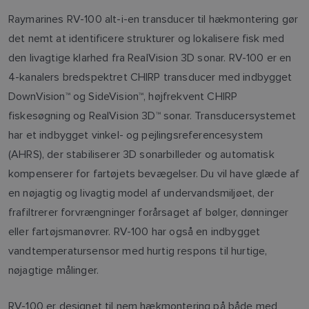
Raymarines RV-100 alt-i-en transducer til hækmontering gør
det nemt at identificere strukturer og lokalisere fisk med
den livagtige klarhed fra RealVision 3D sonar. RV-100 er en
4-kanalers bredspektret CHIRP transducer med indbygget
DownVision™ og SideVision™, højfrekvent CHIRP
fiskesøgning og RealVision 3D™ sonar. Transducersystemet
har et indbygget vinkel- og pejlingsreferencesystem
(AHRS), der stabiliserer 3D sonarbilleder og automatisk
kompenserer for fartøjets bevægelser. Du vil have glæde af
en nøjagtig og livagtig model af undervandsmiljøet, der
frafiltrerer forvrængninger forårsaget af bølger, dønninger
eller fartøjsmanøvrer. RV-100 har også en indbygget
vandtemperatursensor med hurtig respons til hurtige,
nøjagtige målinger.
RV-100 er designet til nem hækmontering på både med