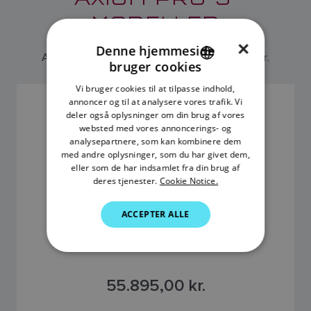
MODELLER
×
Denne hjemmeside
Axiom Pro S-modeller fås i 9, 12 og 16 tommer.
bruger cookies
ENGLISH
Vi bruger cookies til at tilpasse indhold,
FRENCH
annoncer og til at analysere vores trafik. Vi
AXIOM PRO 16 S
deler også oplysninger om din brug af vores
DANISH
SKU: E70483
websted med vores annoncerings- og
analysepartnere, som kan kombinere dem
ITALIAN
med andre oplysninger, som du har givet dem,
SWEDISH
eller som de har indsamlet fra din brug af
deres tjenester.
Cookie Notice.
GERMAN
ACCEPTER ALLE
DUTCH
SPANISH
NORWEGIAN
55.895,00 kr.
FINNISH