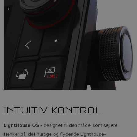
INTUITIV KONTROL
- designet til den måde, som sejlere
LightHouse OS
tænker på, det hurtige og flydende Lighthouse-